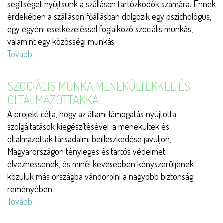
segítséget nyújtsunk a szálláson tartózkodók számára. Ennek
érdekében a szálláson főállásban dolgozik egy pszichológus,
egy egyéni esetkezeléssel foglalkozó szociális munkás,
valamint egy közösségi munkás.
Tovább
(Pszicho-
szociális
segítségnyújtás
SZOCIÁLIS MUNKA MENEKÜLTEKKEL ÉS
a
OLTALMAZOTTAKKAL
Balassagyarmati
A projekt célja, hogy az állami támogatás nyújtotta
Közösségi
szolgáltatások kiegészítésével a menekültek és
Szálláson)
oltalmazottak társadalmi beilleszkedése javuljon,
Magyarországon tényleges és tartós védelmet
élvezhessenek, és minél kevesebben kényszerüljenek
közülük más országba vándorolni a nagyobb biztonság
reményében.
Tovább
(Szociális
munka