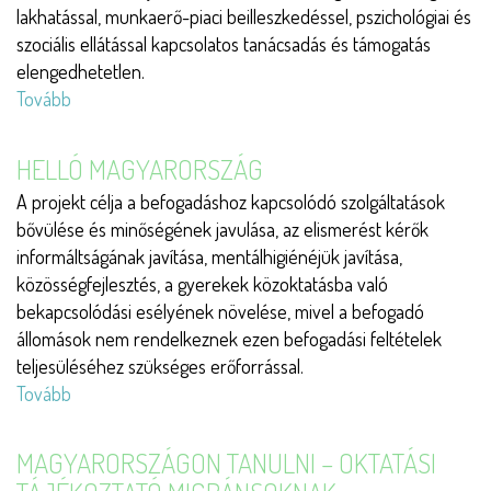
lakhatással, munkaerő-piaci beilleszkedéssel, pszichológiai és
szociális ellátással kapcsolatos tanácsadás és támogatás
elengedhetetlen.
Tovább
(Egyedül
megint
nem
HELLÓ MAGYARORSZÁG
megy)
A projekt célja a befogadáshoz kapcsolódó szolgáltatások
bővülése és minőségének javulása, az elismerést kérők
informáltságának javítása, mentálhigiénéjük javítása,
közösségfejlesztés, a gyerekek közoktatásba való
bekapcsolódási esélyének növelése, mivel a befogadó
állomások nem rendelkeznek ezen befogadási feltételek
teljesüléséhez szükséges erőforrással.
Tovább
(Helló
Magyarország)
MAGYARORSZÁGON TANULNI – OKTATÁSI