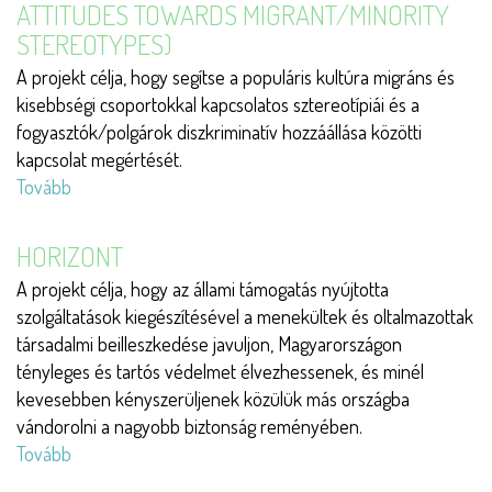
ATTITUDES TOWARDS MIGRANT/MINORITY
Story:
STEREOTYPES)
the
A projekt célja, hogy segítse a populáris kultúra migráns és
Issue
kisebbségi csoportokkal kapcsolatos sztereotípiái és a
of
fogyasztók/polgárok diszkriminatív hozzáállása közötti
Unreturnable
kapcsolat megértését.
Migrants
Tovább
(BEAMS
in
(Breaking
Detention)
down
HORIZONT
European
A projekt célja, hogy az állami támogatás nyújtotta
Attitudes
szolgáltatások kiegészítésével a menekültek és oltalmazottak
towards
társadalmi beilleszkedése javuljon, Magyarországon
Migrant/Minority
tényleges és tartós védelmet élvezhessenek, és minél
Stereotypes)
kevesebben kényszerüljenek közülük más országba
)
vándorolni a nagyobb biztonság reményében.
Tovább
(Horizont)