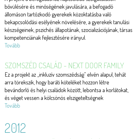
Balassagyarmati
bővülésére és minőségének javulására, a befogadó
Közösségi
állomáson tartózkodó gyerekek közoktatásba való
Szálláson
bekapcsolódási esélyének növelésére, a gyerekek tanulási
II.)
készségeinek, pszichés állapotának, szocializációjának, társas
kompetenciáinak fejlesztésére irányul.
Tovább
(Szivárvány)
SZOMSZÉD CSALÁD - NEXT DOOR FAMILY
Ez a projekt az „inkluzív szomszédság” elvén alapul, tehát
arra törekszik, hogy baráti köteléket hozzon létre
bevándorló és helyi családok között, lebontsa a korlátokat,
és véget vessen a kölcsönös elszigeteltségnek
Tovább
(Szomszéd
család
-
2012
Next
Door