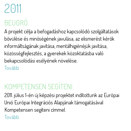
menekültekkel
2011
és
oltalmazottakkal)
BEUGRÓ
A projekt célja a befogadáshoz kapcsolódó szolgáltatások
bővülése és minőségének javulása, az elismerést kérők
informáltságának javítása, mentálhigiénéjük javítása,
közösségfejlesztés, a gyerekek közoktatásba való
bekapcsolódási esélyének növelése.
Tovább
(Beugró)
KOMPETENSEN SEGÍTENI
2011. július 1-én új képzési projektet indítottunk az Európai
Unió Európai Integrációs Alapjának támogatásával
Kompetensen segíteni címmel.
Tovább
(Kompetensen
segíteni)