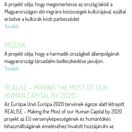
A projekt célja, hogy megismertesse az ország lakóit a
Magyarországon élő migráns közösségek kultúrájával, ezáltal
erősítve a kultúrák közti párbeszédet.
Tovább
(Kul-
turné)
MOZAIK
A projekt célja, hogy a harmadik országbeli állampolgárok
magyarországi társadalmi beilleszkedése javuljon.
Tovább
(Mozaik)
REALISE – MAKING THE MOST OF OUR
HUMAN CAPITAL BY 2020
Az Európai Unió Európa 2020 tervének égisze alatt létrejött
REALISE – Making the Most of our Human Capital by 2020
projekt az EU versenyképességének és humántőkés
kihasználtságának emeléséhez hivatott hozzájárulni az