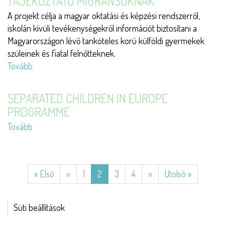
TÁJÉKOZTATÓ MIGRÁNSOKNAK
A projekt célja a magyar oktatási és képzési rendszerről,
iskolán kívüli tevékenységekről információt biztosítani a
Magyarországon lévő tanköteles korú külföldi gyermekek
szüleinek és fiatal felnőtteknek.
Tovább
(Magyarországon
Tanulni
–
SEPARATED CHILDREN IN EUROPE
oktatási
PROGRAMME
tájékoztató
Tovább
(Separated
migránsoknak)
Children
in
Oldalszámozás
Europe
Első
« Első
Előző
‹‹
Oldal
1
Jelenlegi
2
Oldal
3
Oldal
4
Következő
››
Utolsó
Utolsó »
Programme)
oldal
oldal
oldal
oldal
oldal
Süti beállítások
ESZKÖZÖK