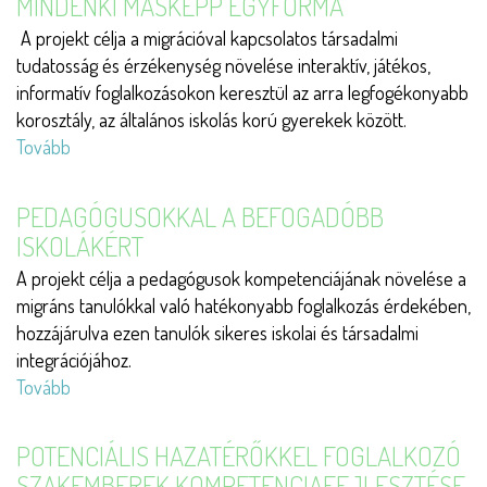
MINDENKI MÁSKÉPP EGYFORMA
A projekt célja a migrációval kapcsolatos társadalmi
tudatosság és érzékenység növelése interaktív, játékos,
informatív foglalkozásokon keresztül az arra legfogékonyabb
korosztály, az általános iskolás korú gyerekek között.
Tovább
(Mindenki
másképp
egyforma
PEDAGÓGUSOKKAL A BEFOGADÓBB
)
ISKOLÁKÉRT
A projekt célja a pedagógusok kompetenciájának növelése a
migráns tanulókkal való hatékonyabb foglalkozás érdekében,
hozzájárulva ezen tanulók sikeres iskolai és társadalmi
integrációjához.
Tovább
(Pedagógusokkal
a
befogadóbb
POTENCIÁLIS HAZATÉRŐKKEL FOGLALKOZÓ
iskolákért)
SZAKEMBEREK KOMPETENCIAFEJLESZTÉSE