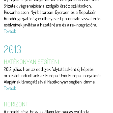
őrizetek végrehajtására szolgáló őrzött szállásokon,
Kiskunhalason, Nyírbátorban, Győrben és a Repülőtéri
Rendőrigazgatóságon elhelyezett potenciális visszatérők
esélyeinek javítása a hazatérésre és a re-integrációra.
Tovább
(Támogatás
hazatérőknek)
2013
HATÉKONYAN SEGÍTENI
2012. július 1-én az eddigiek folytatásaként új képzési
projektet indítottunk az Európai Unió Európai Integrációs
Alapjának támogatásával Hatékonyan segíteni címmel.
Tovább
(Hatékonyan
segíteni)
HORIZONT
A projekt célja, hogy az állami támogatás nyújtotta