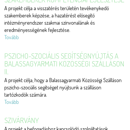
A projekt célja a visszatérés területén tevékenykedő
szakemberek képzése, a hazatérést elősegítő
intézményrendszer szakmai színvonalának és
eredményességének fejlesztése.
Tovább
(Potenciális
hazatérőkkel
foglalkozó
PSZICHO-SZOCIÁLIS SEGÍTSÉGNYÚJTÁS A
szakemberek
BALASSAGYARMATI KÖZÖSSÉGI SZÁLLÁSON
kompetenciafejlesztése)
II.
A projekt célja, hogy a Balassagyarmati Közösségi Szálláson
pszicho-szociális segítséget nyújtsunk a szálláson
tartózkodók számára.
Tovább
(Pszicho-
szociális
segítségnyújtás
SZIVÁRVÁNY
a
A projekt a befogadáshoz kapcsolódó szolgáltatások