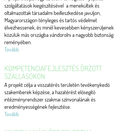
szolgáltatások kiegészítésével a menekültek és
oltalmazottak társadalmi beilleszkedése javuljon,
Magyarországon tényleges és tartós védelmet
élvezhessenek, és minél kevesebben kényszerüljenek
közülük más országba vándorolni a nagyobb biztonság
reményében.
Tovább
(Horizont)
KOMPETENCIAFEJLESZTÉS ŐRZÖTT
SZÁLLÁSOKON
A projekt célja a visszatérés területén tevékenykedő
szakemberek képzése, a hazatérést elősegítő
intézményrendszer szakmai színvonalának és
eredményességének fejlesztése.
Tovább
(Kompetenciafejlesztés
őrzött
szállásokon)