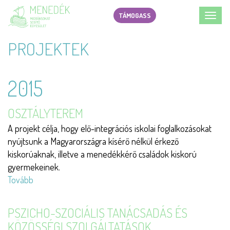
Ugrás
TÁMOGASS
Toggl
a
navig
tartalomra
PROJEKTEK
2015
OSZTÁLYTEREM
A projekt célja, hogy elő-integrációs iskolai foglalkozásokat
nyújtsunk a Magyarországra kísérő nélkül érkező
kiskorúaknak, illetve a menedékkérő családok kiskorú
gyermekeinek.
Tovább
(Osztályterem)
PSZICHO-SZOCIÁLIS TANÁCSADÁS ÉS
KÖZÖSSÉGI SZOLGÁLTATÁSOK