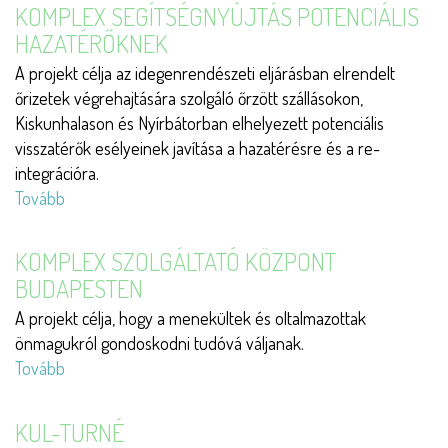
KOMPLEX SEGÍTSÉGNYÚJTÁS POTENCIÁLIS
HAZATÉRŐKNEK
A projekt célja az idegenrendészeti eljárásban elrendelt
őrizetek végrehajtására szolgáló őrzött szállásokon,
Kiskunhalason és Nyírbátorban elhelyezett potenciális
visszatérők esélyeinek javítása a hazatérésre és a re-
integrációra.
Tovább
(Komplex
segítségnyújtás
potenciális
KOMPLEX SZOLGÁLTATÓ KÖZPONT
hazatérőknek)
BUDAPESTEN
A projekt célja, hogy a menekültek és oltalmazottak
önmagukról gondoskodni tudóvá váljanak.
Tovább
(Komplex
szolgáltató
központ
KUL-TURNÉ
Budapesten)