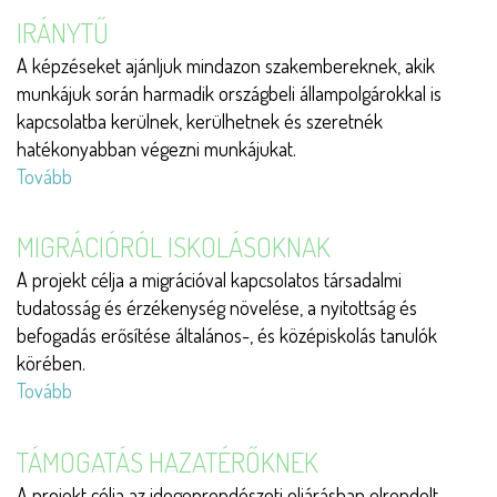
IRÁNYTŰ
A képzéseket ajánljuk mindazon szakembereknek, akik
munkájuk során harmadik országbeli állampolgárokkal is
kapcsolatba kerülnek, kerülhetnek és szeretnék
hatékonyabban végezni munkájukat.
Tovább
(Iránytű)
MIGRÁCIÓRÓL ISKOLÁSOKNAK
A projekt célja a migrációval kapcsolatos társadalmi
tudatosság és érzékenység növelése, a nyitottság és
befogadás erősítése általános-, és középiskolás tanulók
körében.
Tovább
(Migrációról
iskolásoknak)
TÁMOGATÁS HAZATÉRŐKNEK
A projekt célja az idegenrendészeti eljárásban elrendelt