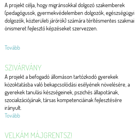
A projekt célja, hogy migránsokkal dolgozó szakemberek
(pedagógusok, gyermekvédelemben dolgozók, egészségügyi
dolgozók, közterületi járőrök) számára térítésmentes szakmai
önismeret fejlesztő képzéseket szervezzen.
Tovább
(Szinergia)
SZIVÁRVÁNY
A projekt a befogadó állomáson tartózkodó gyerekek
közoktatásba való bekapcsolódási esélyének növelésére, a
gyerekek tanulási készségeinek, pszichés állapotának,
szocializációjának, társas kompetenciáinak fejlesztésére
irányult.
Tovább
(Szivárvány)
VELKÁM MÁJGRENTSZ!