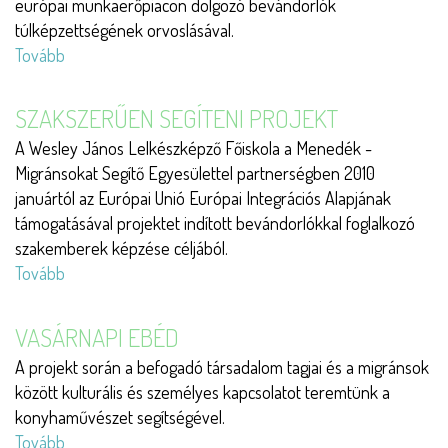
európai munkaerőpiacon dolgozó bevándorlók
túlképzettségének orvoslásával.
Tovább
(REALISE
–
Making
SZAKSZERŰEN SEGÍTENI PROJEKT
the
A Wesley János Lelkészképző Főiskola a Menedék -
Most
Migránsokat Segítő Egyesülettel partnerségben 2010
of
januártól az Európai Unió Európai Integrációs Alapjának
our
támogatásával projektet indított bevándorlókkal foglalkozó
Human
szakemberek képzése céljából.
Capital
Tovább
(Szakszerűen
by
segíteni
2020)
projekt)
VASÁRNAPI EBÉD
A projekt során a befogadó társadalom tagjai és a migránsok
között kulturális és személyes kapcsolatot teremtünk a
konyhaművészet segítségével.
Tovább
(Vasárnapi