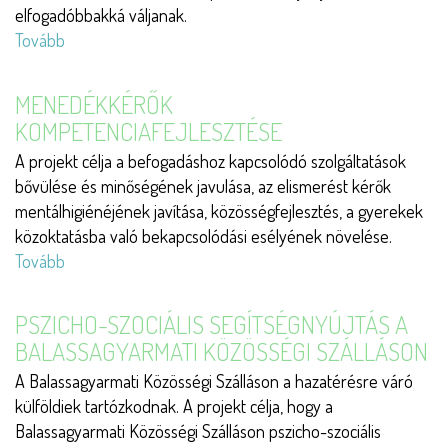
elfogadóbbakká váljanak.
Tovább
(Ismerős
ismeretlenek)
MENEDÉKKÉRŐK
KOMPETENCIAFEJLESZTÉSE
A projekt célja a befogadáshoz kapcsolódó szolgáltatások
bővülése és minőségének javulása, az elismerést kérők
mentálhigiénéjének javítása, közösségfejlesztés, a gyerekek
közoktatásba való bekapcsolódási esélyének növelése.
Tovább
(Menedékkérők
kompetenciafejlesztése)
PSZICHO-SZOCIÁLIS SEGÍTSÉGNYÚJTÁS A
BALASSAGYARMATI KÖZÖSSÉGI SZÁLLÁSON
A Balassagyarmati Közösségi Szálláson a hazatérésre váró
külföldiek tartózkodnak. A projekt célja, hogy a
Balassagyarmati Közösségi Szálláson pszicho-szociális