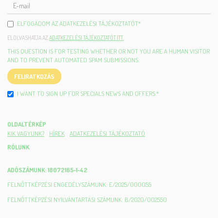
E-
MAIL
ELFOGADOM AZ ADATKEZELÉSI TÁJÉKOZTATÓT
*
ELOLVASHATJA AZ
ADATKEZELÉSI TÁJÉKOZTATÓT ITT.
THIS QUESTION IS FOR TESTING WHETHER OR NOT YOU ARE A HUMAN VISITOR
AND TO PREVENT AUTOMATED SPAM SUBMISSIONS.
FELIRATKOZÁS
I WANT TO SIGN UP FOR SPECIALS NEWS AND OFFERS.
*
OLDALTÉRKÉP
KIK VAGYUNK?
HÍREK
ADATKEZELÉSI TÁJÉKOZTATÓ
RÓLUNK
ADÓSZÁMUNK: 18072165-1-42
FELNŐTTKÉPZÉSI ENGEDÉLYSZÁMUNK: E/2025/000055
FELNŐTTKÉPZÉSI NYILVÁNTARTÁSI SZÁMUNK: B/2020/002550