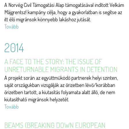
A Norvég Civil Támogatási Alap támogatásával indított Velkám
Májgrentsz! kampány célja, hogy a gyakorlatban is segítse az
itt élő migránsok könnyebb lakáshoz jutását.
Tovább
(Velkám
Májgrentsz!
)
2014
A FACE TO THE STORY: THE ISSUE OF
UNRETURNABLE MIGRANTS IN DETENTION
A projekt során az együttműködő partnerek helyi szinten,
saját országukban vizsgálják az őrizetben lévő/korábban
őrizetben tartott, a kiutasítás folyamata alatt álló, de nem
kiutasítható migránsok helyzetét.
Tovább
(A
Face
to
BEAMS (BREAKING DOWN EUROPEAN
the