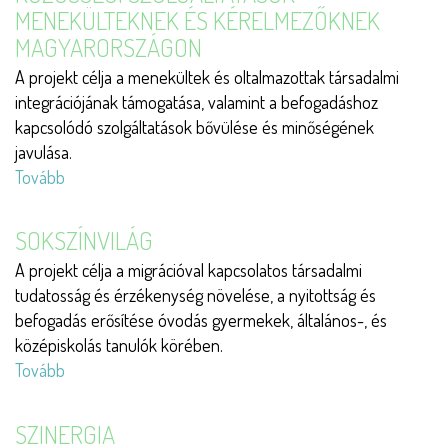
MENEKÜLTEKNEK ÉS KÉRELMEZŐKNEK
MAGYARORSZÁGON
A projekt célja a menekültek és oltalmazottak társadalmi
integrációjának támogatása, valamint a befogadáshoz
kapcsolódó szolgáltatások bővülése és minőségének
javulása.
Tovább
(Pszicho-
szociális
tanácsadás
SOKSZÍNVILÁG
és
A projekt célja a migrációval kapcsolatos társadalmi
közösségi
tudatosság és érzékenység növelése, a nyitottság és
szolgáltatások
befogadás erősítése óvodás gyermekek, általános-, és
menekülteknek
középiskolás tanulók körében.
és
Tovább
(Sokszínvilág)
kérelmezőknek
Magyarországon)
SZINERGIA