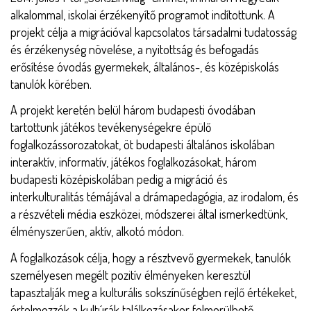
alkalommal, iskolai érzékenyítő programot indítottunk. A
projekt célja a migrációval kapcsolatos társadalmi tudatosság
és érzékenység növelése, a nyitottság és befogadás
erősítése óvodás gyermekek, általános-, és középiskolás
tanulók körében.
A projekt keretén belül három budapesti óvodában
tartottunk játékos tevékenységekre épülő
foglalkozássorozatokat, öt budapesti általános iskolában
interaktív, informatív, játékos foglalkozásokat, három
budapesti középiskolában pedig a migráció és
interkulturalitás témájával a drámapedagógia, az irodalom, és
a részvételi média eszközei, módszerei által ismerkedtünk,
élményszerűen, aktív, alkotó módon.
A foglalkozások célja, hogy a résztvevő gyermekek, tanulók
személyesen megélt pozitív élményeken keresztül
tapasztalják meg a kulturális sokszínűségben rejlő értékeket,
értelmezzék a kultúrák találkozásakor felmerülhető