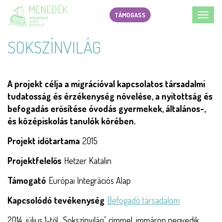
Ugrás
TÁMOGASS
Toggl
a
navig
tartalomra
SOKSZÍNVILÁG
A projekt célja a migrációval kapcsolatos társadalmi
tudatosság és érzékenység növelése, a nyitottság és
befogadás erősítése óvodás gyermekek, általános-,
és középiskolás tanulók körében.
Projekt időtartama
2015
Projektfelelős
Hetzer Katalin
Támogató
Európai Integrációs Alap
Kapcsolódó tevékenység
Befogadó társadalom
2014. július 1-től „Sokszínvilág” címmel, immáron negyedik