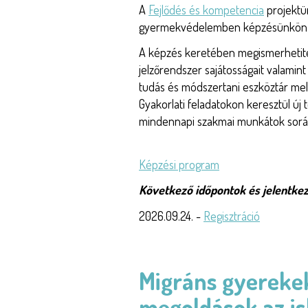
A
Fejlődés és kompetencia
projektü
gyermekvédelemben képzésünkön töb
A képzés keretében megismerhetit
jelzőrendszer sajátosságait valamint
tudás és módszertani eszköztár melle
Gyakorlati feladatokon keresztül ú
mindennapi szakmai munkátok során
Képzési program
Következő időpontok és jelentkez
2026.09.24. -
Regisztráció
Migráns gyerekek
megoldások az i