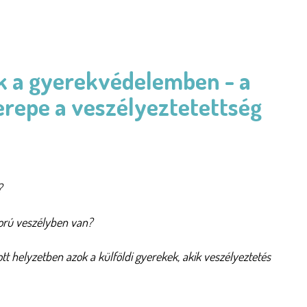
k a gyerekvédelemben - a
erepe a veszélyeztetettség
?
orú veszélyben van?
tt helyzetben azok a külföldi gyerekek, akik veszélyeztetés