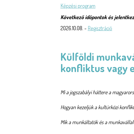
Képzési program
Következő időpontok és jelentkez
2026.10.08. -
Regisztráció
Külföldi munkav
konfliktus vagy 
Mi a jogszabályi háttere a magyaror
Hogyan kezeljük a kultúrközi konfl
Mik a munkáltatók és a munkavállaló