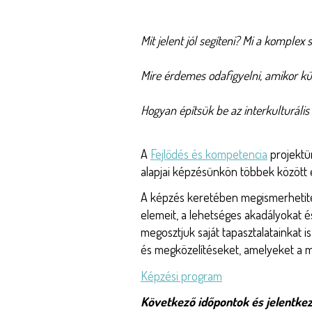
Mit jelent jól segíteni? Mi a komplex 
Mire érdemes odafigyelni, amikor kü
Hogyan építsük be az interkulturális
A
Fejlődés és kompetencia
projektü
alapjai képzésünkön többek között e
A képzés keretében megismerhetitek
elemeit, a lehetséges akadályokat és
megosztjuk saját tapasztalatainkat i
és megközelítéseket, amelyeket a m
Képzési program
Következő időpontok és jelentkez