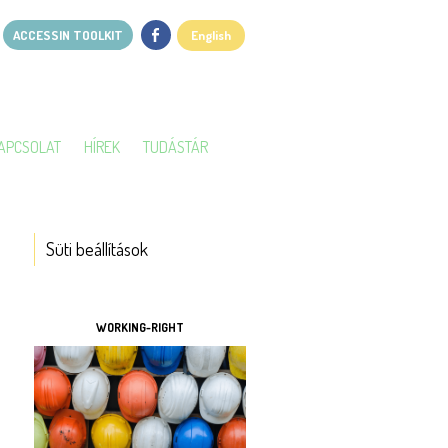
ACCESSIN TOOLKIT
English
APCSOLAT
HÍREK
TUDÁSTÁR
Süti beállítások
ESZKÖZÖK
WORKING-RIGHT