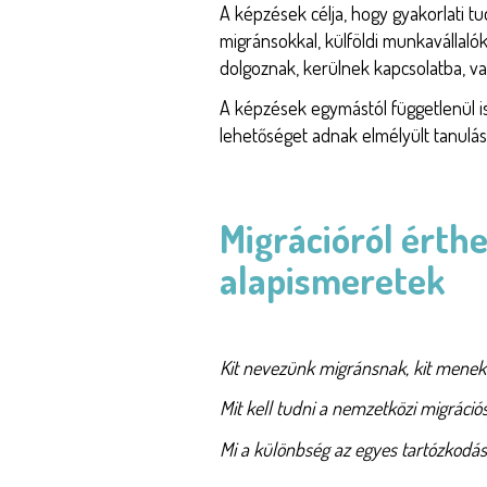
A képzések célja, hogy gyakorlati t
migránsokkal, külföldi munkavállalókk
dolgoznak, kerülnek kapcsolatba, va
A képzések egymástól függetlenül i
lehetőséget adnak elmélyült tanulási 
Migrációról érthe
alapismeretek
Kit nevezünk migránsnak, kit mene
Mit kell tudni a nemzetközi migráció
Mi a különbség az egyes tartózkodás