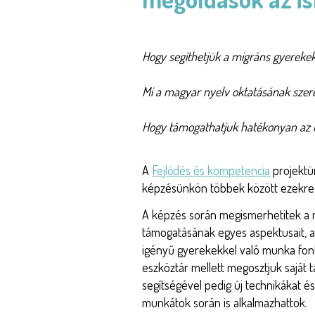
Hogy segíthetjük a migráns gyerekek 
Mi a magyar nyelv oktatásának szer
Hogy támogathatjuk hatékonyan az i
A
Fejlődés és kompetencia
projektü
képzésünkön többek között ezekre a
A képzés során megismerhetitek a m
támogatásának egyes aspektusait, a M
igényű gyerekekkel való munka fonto
eszköztár mellett megosztjuk saját t
segítségével pedig új technikákat é
munkátok során is alkalmazhattok.