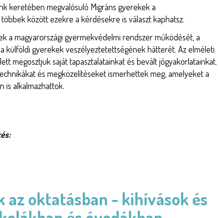
nk keretében megvalósuló Migráns gyerekek a
bek között ezekre a kérdésekre is választ kaphatsz.
ek a magyarországi gyermekvédelmi rendszer működését, a
 a külföldi gyerekek veszélyeztetettségének hátterét. Az elméleti
tt megosztjuk saját tapasztalatainkat és bevált jógyakorlatainkat.
j technikákat és megközelítéseket ismerhettek meg, amelyeket a
 is alkalmazhattok.
és:
 az oktatásban - kihívások és
skolákban és óvodákban