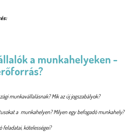
és:
állalók a munkahelyeken -
erőforrás?
szági munkavállalásnak? Mik az új jogszabályok?
iktusokat a munkahelyen? Milyen egy befogadó munkahely?
 feladatai, kötelességei?