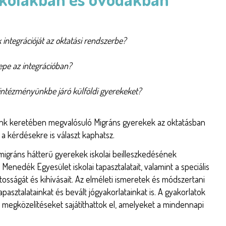
integrációját az oktatási rendszerbe?
epe az integrációban?
ntézményünkbe járó külföldi gyerekeket?
nk keretében megvalósuló Migráns gyerekek az oktatásban
 kérdésekre is választ kaphatsz.
igráns hátterű gyerekek iskolai beilleszkedésének
enedék Egyesület iskolai tapasztalatait, valamint a speciális
sságát és kihívásait. Az elméleti ismeretek és módszertani
apasztalatainkat és bevált jógyakorlatainkat is. A gyakorlatok
s megközelítéseket sajátíthattok el, amelyeket a mindennapi