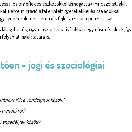
udással és önreflexiós eszközökkel támogassák mindazokat, akik
al, illetve migráció által érintett gyerekekkel és családokkal
gy ilyen területen szeretnék fejleszteni kompetenciáikat.
s látogathatók, ugyanakkor tematikájukban egymásra épülnek, így
folyamat kialakítására is.
tően - jogi és szociológiai
kültnek? Kik a vendégmunkások?
s trendekről?
i engedélyek között?