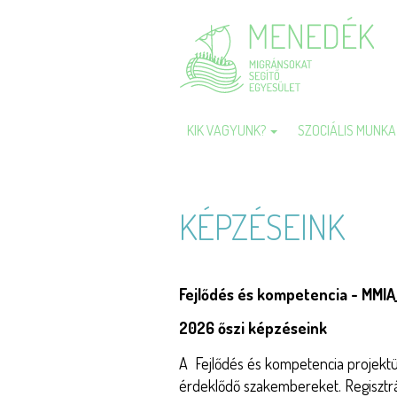
Ugrás
a
tartalomra
KIK VAGYUNK?
SZOCIÁLIS MUNK
Fő
navigáció
KÉPZÉSEINK
Fejlődés és kompetencia - MM
2026 őszi képzéseink
A Fejlődés és kompetencia projektü
érdeklődő szakembereket. Regisztrálj 