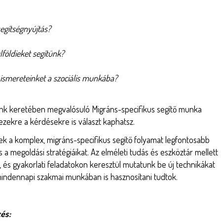
segítségnyújtás?
lföldieket segítünk?
 ismereteinket a szociális munkába?
nk keretében megvalósuló Migráns-specifikus segítő munka
zekre a kérdésekre is választ kaphatsz.
 a komplex, migráns-specifikus segítő folyamat legfontosabb
 a megoldási stratégiáikat. Az elméleti tudás és eszköztár mellett
s, és gyakorlati feladatokon keresztül mutatunk be új technikákat
indennapi szakmai munkában is hasznosítani tudtok.
és: