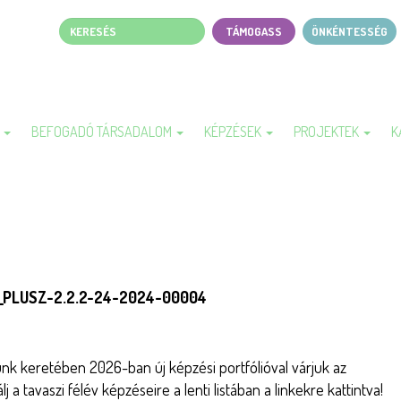
Keresés
TÁMOGASS
ÖNKÉNTESSÉG
Page
top
menu
A
BEFOGADÓ TÁRSADALOM
KÉPZÉSEK
PROJEKTEK
K
IA_PLUSZ-2.2.2-24-2024-00004
nk keretében 2026-ban új képzési portfólióval várjuk az
a tavaszi félév képzéseire a lenti listában a linkekre kattintva!