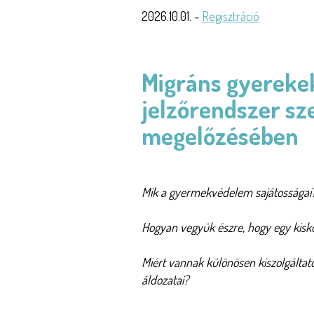
2026.10.01. -
Regisztráció
Migráns gyereke
jelzőrendszer sz
megelőzésében
Mik a gyermekvédelem sajátosságai
Hogyan vegyük észre, hogy egy kisk
Miért vannak különösen kiszolgáltato
áldozatai?