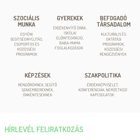
SZOCIÁLIS
GYEREKEK
BEFOGADÓ
MUNKA
TÁRSADALOM
ÉRZÉKENYÍTŐ ÓRÁK,
ISKOLAI
EGYÉNI
KULTURÁLIS ÉS
ELŐINTEGRÁCIÓ,
SEGÍTSÉGNYÚJTÁS,
OKTATÁSI
BABA-MAMA
CSOPORTOS ÉS
PROGRAMOK,
FOGLALKOZÁSOK
KÖZÖSSÉGI
KÖZÖSSÉGI
PROGRAMOK
RENDEZVÉNYEK
KÉPZÉSEK
SZAKPOLITIKA
RENDŐRÖKNEK, SEGÍTŐ
ÉRDEKKÉPVISELET,
SZAKEMBEREKNEK,
KONFERENCIÁK, NEMZETKÖZI
ÖNKÉNTESEKNEK
KAPCSOLATOK
HÍRLEVÉL FELIRATKOZÁS