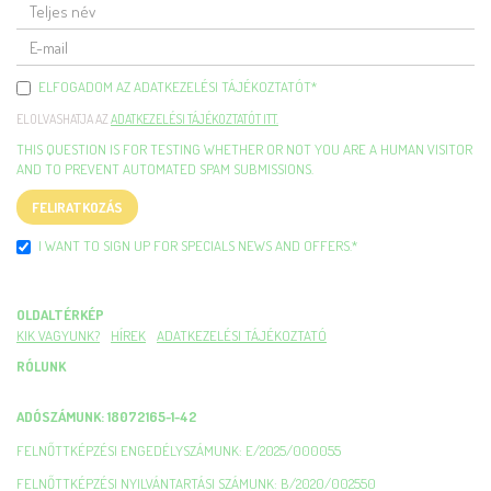
TELJES
NÉV
E-
MAIL
ELFOGADOM AZ ADATKEZELÉSI TÁJÉKOZTATÓT
*
ELOLVASHATJA AZ
ADATKEZELÉSI TÁJÉKOZTATÓT ITT.
THIS QUESTION IS FOR TESTING WHETHER OR NOT YOU ARE A HUMAN VISITOR
AND TO PREVENT AUTOMATED SPAM SUBMISSIONS.
FELIRATKOZÁS
I WANT TO SIGN UP FOR SPECIALS NEWS AND OFFERS.
*
OLDALTÉRKÉP
KIK VAGYUNK?
HÍREK
ADATKEZELÉSI TÁJÉKOZTATÓ
RÓLUNK
ADÓSZÁMUNK: 18072165-1-42
FELNŐTTKÉPZÉSI ENGEDÉLYSZÁMUNK: E/2025/000055
FELNŐTTKÉPZÉSI NYILVÁNTARTÁSI SZÁMUNK: B/2020/002550