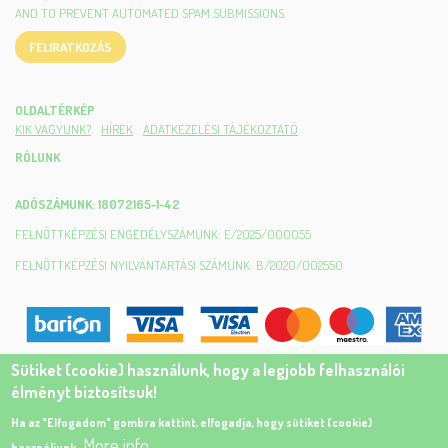
AND TO PREVENT AUTOMATED SPAM SUBMISSIONS.
FELIRATKOZÁS
OLDALTÉRKÉP
KIK VAGYUNK?
HÍREK
ADATKEZELÉSI TÁJÉKOZTATÓ
RÓLUNK
ADÓSZÁMUNK: 18072165-1-42
FELNŐTTKÉPZÉSI ENGEDÉLYSZÁMUNK: E/2025/000055
FELNŐTTKÉPZÉSI NYILVÁNTARTÁSI SZÁMUNK: B/2020/002550
Sütiket (cookie) használunk, hogy a legjobb felhasználói
élményt biztosítsuk!
Ha az "Elfogadom" gombra kattint, elfogadja, hogy sütiket (cookie)
More info
MENEDÉK — MIGRÁNSOKAT SEGÍTŐ EGYESÜLET
használjunk.