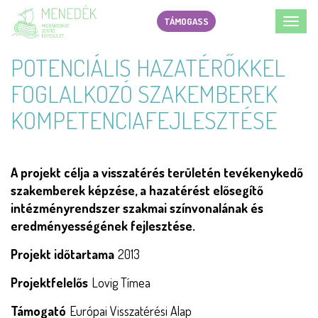
Ugrás
TÁMOGASS
Toggl
a
navig
tartalomra
POTENCIÁLIS HAZATÉRŐKKEL
FOGLALKOZÓ SZAKEMBEREK
KOMPETENCIAFEJLESZTÉSE
A projekt célja a visszatérés területén tevékenykedő
szakemberek képzése, a hazatérést elősegítő
intézményrendszer szakmai színvonalának és
eredményességének fejlesztése.
Projekt időtartama
2013
Projektfelelős
Lovig Tímea
Támogató
Európai Visszatérési Alap