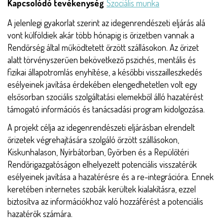
Kapcsolódó tevékenység
Szociális munka
A jelenlegi gyakorlat szerint az idegenrendészeti eljárás alá
vont külföldiek akár több hónapig is őrizetben vannak a
Rendőrség által működtetett őrzött szállásokon. Az őrizet
alatt törvényszerűen bekövetkező pszichés, mentális és
fizikai állapotromlás enyhítése, a későbbi visszailleszkedés
esélyeinek javítása érdekében elengedhetetlen volt egy
elsősorban szociális szolgáltatási elemekből álló hazatérést
támogató információs és tanácsadási program kidolgozása.
A projekt célja az idegenrendészeti eljárásban elrendelt
őrizetek végrehajtására szolgáló őrzött szállásokon,
Kiskunhalason, Nyírbátorban, Győrben és a Repülőtéri
Rendőrigazgatóságon elhelyezett potenciális visszatérők
esélyeinek javítása a hazatérésre és a re-integrációra. Ennek
keretében internetes szobák kerültek kialakításra, ezzel
biztosítva az információkhoz való hozzáférést a potenciális
hazatérők számára.