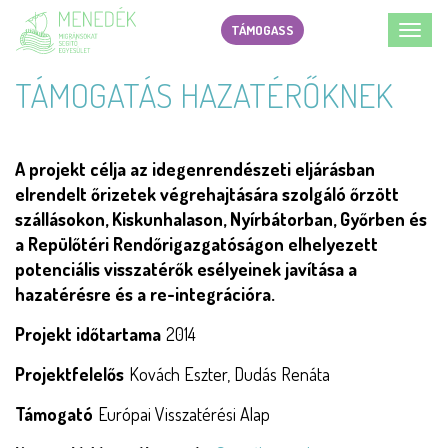
Ugrás
TÁMOGASS
Toggl
a
navig
tartalomra
TÁMOGATÁS HAZATÉRŐKNEK
A projekt célja az idegenrendészeti eljárásban
elrendelt őrizetek végrehajtására szolgáló őrzött
szállásokon, Kiskunhalason, Nyírbátorban, Győrben és
a Repülőtéri Rendőrigazgatóságon elhelyezett
potenciális visszatérők esélyeinek javítása a
hazatérésre és a re-integrációra.
Projekt időtartama
2014
Projektfelelős
Kovách Eszter, Dudás Renáta
Támogató
Európai Visszatérési Alap