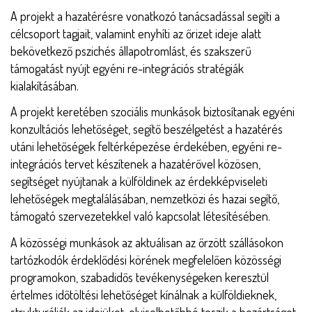
A projekt a hazatérésre vonatkozó tanácsadással segíti a
célcsoport tagjait, valamint enyhíti az őrizet ideje alatt
bekövetkező pszichés állapotromlást, és szakszerű
támogatást nyújt egyéni re-integrációs stratégiák
kialakításában.
A projekt keretében szociális munkások biztosítanak egyéni
konzultációs lehetőséget, segítő beszélgetést a hazatérés
utáni lehetőségek feltérképezése érdekében, egyéni re-
integrációs tervet készítenek a hazatérővel közösen,
segítséget nyújtanak a külföldinek az érdekképviseleti
lehetőségek megtalálásában, nemzetközi és hazai segítő,
támogató szervezetekkel való kapcsolat létesítésében.
A közösségi munkások az aktuálisan az őrzött szállásokon
tartózkodók érdeklődési körének megfelelően közösségi
programokon, szabadidős tevékenységeken keresztül
értelmes időtöltési lehetőséget kínálnak a külföldieknek,
strukturálják az idejüket, elviselhetőbbé teszik a bezártságot.