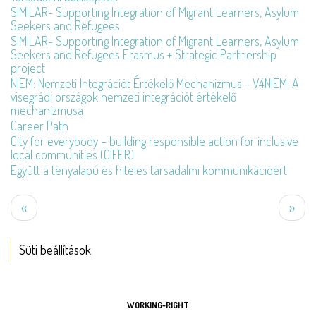
SIMILAR- Supporting Integration of Migrant Learners, Asylum
Seekers and Refugees
SIMILAR- Supporting Integration of Migrant Learners, Asylum
Seekers and Refugees Erasmus + Strategic Partnership
project
NIEM: Nemzeti Integrációt Értékelő Mechanizmus - V4NIEM: A
visegrádi országok nemzeti integrációt értékelő
mechanizmusa
Career Path
City for everybody – building responsible action for inclusive
local communities (CIFER)
Együtt a tényalapú és hiteles társadalmi kommunikációért
Oldalszámozás
Előző
Köve
‹‹
››
oldal
oldal
Süti beállítások
ESZKÖZÖK
WORKING-RIGHT