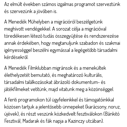
Az elmúlt években számos izgalmas programot szerveztünk
és szervezünk a jövőben is.
A Menedék Műhelyben a migrációról beszélgetünk
meghívott vendégekkel. A sorozat célja a migrációval
töredékesen létező tudás összegyűjtése és rendszerezése
annak érdekében, hogy megtanuljunk szabadon és szakmai
igényességgel beszélni egymással a legégetőbb társadalmi
kérdésekről.
A Menedék Filmklubban migránsok és a menekültek
élethelyzetét bemutató, és meghatározó kulturális,
társadalmi találkozásokat ábrázoló dokumentum- és
játékfilmeket vetítünk, majd vitatunk meg a közönséggel.
A fenti programokon túl ügyfeleinkkel és támogatóinkkal
közösen tartjuk a jelentősebb ünnepeket (karácsony, noruz,
újévek), és részt veszünk közkedvelt fesztiválokon (Bánkitó
Fesztivál, Madarak és fák napja a Kazinczy utcában).