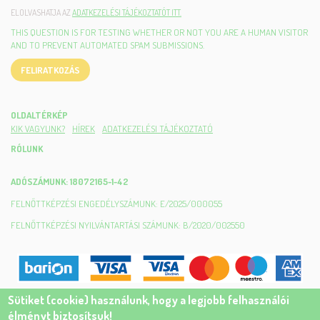
ELOLVASHATJA AZ
ADATKEZELÉSI TÁJÉKOZTATÓT ITT.
THIS QUESTION IS FOR TESTING WHETHER OR NOT YOU ARE A HUMAN VISITOR
AND TO PREVENT AUTOMATED SPAM SUBMISSIONS.
FELIRATKOZÁS
OLDALTÉRKÉP
KIK VAGYUNK?
HÍREK
ADATKEZELÉSI TÁJÉKOZTATÓ
RÓLUNK
ADÓSZÁMUNK: 18072165-1-42
FELNŐTTKÉPZÉSI ENGEDÉLYSZÁMUNK: E/2025/000055
FELNŐTTKÉPZÉSI NYILVÁNTARTÁSI SZÁMUNK: B/2020/002550
Sütiket (cookie) használunk, hogy a legjobb felhasználói
élményt biztosítsuk!