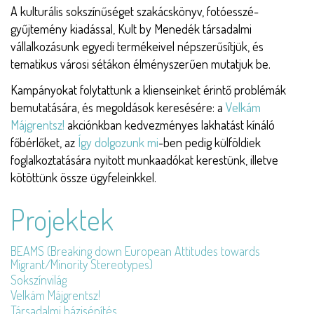
A kulturális sokszínűséget szakácskönyv, fotóesszé-
gyűjtemény kiadással, Kult by Menedék társadalmi
vállalkozásunk egyedi termékeivel népszerűsítjük, és
tematikus városi sétákon élményszerűen mutatjuk be.
Kampányokat folytattunk a klienseinket érintő problémák
bemutatására, és megoldások keresésére: a
Velkám
Májgrentsz!
akciónkban kedvezményes lakhatást kínáló
főbérlőket, az
Így dolgozunk mi
-ben pedig külföldiek
foglalkoztatására nyitott munkaadókat kerestünk, illetve
kötöttünk össze ügyfeleinkkel.
Projektek
BEAMS (Breaking down European Attitudes towards
Migrant/Minority Stereotypes)
Sokszínvilág
Velkám Májgrentsz!
Társadalmi bázisépítés