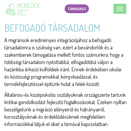
Ugrás
TÁMOGASS
Toggl
a
navig
tartalomra
BEFOGADÓ TÁRSADALOM
A migránsok eredményes integrációjához a befogadó
társadalomra is szükség van, ezért a bevándorlók és a
szakemberek támogatása mellett fontos számunkra, hogy a
többségi társadalom nyitottabbá, elfogadóbbá váljon a
hazánkba érkező külföldiek iránt. Ennek érdekében iskolai
és közösségi programokkal, könyvkiadással, és
termékfejlesztéssel építünk hidat a felek között.
Általános-és középiskolás osztályoknak országszerte tartunk
kritikai gondolkodást fejlesztő foglalkozásokat. Ezeken nyíltan
beszélgetünk a migráció előnyeiről és hátrányairól,
korosztályuknak és érdeklődésüknek megfelelően
információkkal látjuk el őket a témával kapcsolatban.