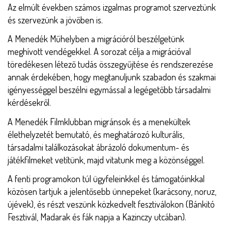
Az elmúlt években számos izgalmas programot szerveztünk
és szervezünk a jövőben is.
A Menedék Műhelyben a migrációról beszélgetünk
meghívott vendégekkel. A sorozat célja a migrációval
töredékesen létező tudás összegyűjtése és rendszerezése
annak érdekében, hogy megtanuljunk szabadon és szakmai
igényességgel beszélni egymással a legégetőbb társadalmi
kérdésekről.
A Menedék Filmklubban migránsok és a menekültek
élethelyzetét bemutató, és meghatározó kulturális,
társadalmi találkozásokat ábrázoló dokumentum- és
játékfilmeket vetítünk, majd vitatunk meg a közönséggel.
A fenti programokon túl ügyfeleinkkel és támogatóinkkal
közösen tartjuk a jelentősebb ünnepeket (karácsony, noruz,
újévek), és részt veszünk közkedvelt fesztiválokon (Bánkitó
Fesztivál, Madarak és fák napja a Kazinczy utcában).