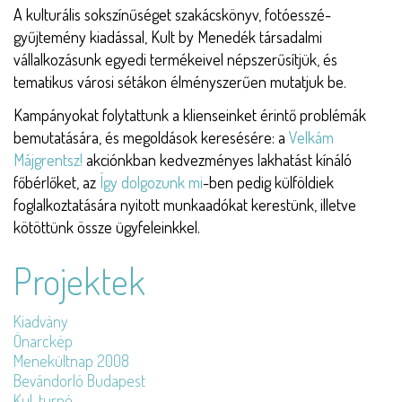
A kulturális sokszínűséget szakácskönyv, fotóesszé-
gyűjtemény kiadással, Kult by Menedék társadalmi
vállalkozásunk egyedi termékeivel népszerűsítjük, és
tematikus városi sétákon élményszerűen mutatjuk be.
Kampányokat folytattunk a klienseinket érintő problémák
bemutatására, és megoldások keresésére: a
Velkám
Májgrentsz!
akciónkban kedvezményes lakhatást kínáló
főbérlőket, az
Így dolgozunk mi
-ben pedig külföldiek
foglalkoztatására nyitott munkaadókat kerestünk, illetve
kötöttünk össze ügyfeleinkkel.
Projektek
Kiadvány
Önarckép
Menekültnap 2008
Bevándorló Budapest
Kul-turné