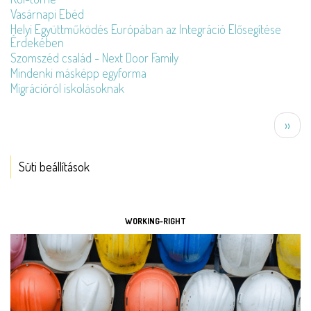
Vasárnapi Ebéd
Helyi Együttműködés Európában az Integráció Elősegítése
Érdekében
Szomszéd család - Next Door Family
Mindenki másképp egyforma
Migrációról iskolásoknak
Oldalszámozás
Köve
››
oldal
Süti beállítások
ESZKÖZÖK
WORKING-RIGHT