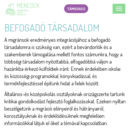
Ugrás
TÁMOGASS
Toggl
a
navig
tartalomra
BEFOGADÓ TÁRSADALOM
A migránsok eredményes integrációjához a befogadó
társadalomra is szükség van, ezért a bevándorlók és a
szakemberek támogatása mellett fontos számunkra, hogy a
többségi társadalom nyitottabbá, elfogadóbbá váljon a
hazánkba érkező külföldiek iránt. Ennek érdekében iskolai
és közösségi programokkal, könyvkiadással, és
termékfejlesztéssel építünk hidat a felek között.
Általános-és középiskolás osztályoknak országszerte tartunk
kritikai gondolkodást fejlesztő foglalkozásokat. Ezeken nyíltan
beszélgetünk a migráció előnyeiről és hátrányairól,
korosztályuknak és érdeklődésüknek megfelelően
információkkal látjuk el őket a témával kapcsolatban.