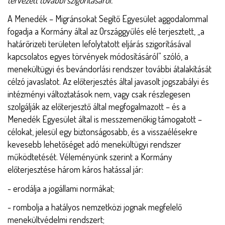
A Menedék – Migránsokat Segítő Egyesület aggodalommal
fogadja a Kormány által az Országgyűlés elé terjesztett, „a
határőrizeti területen lefolytatott eljárás szigorításával
kapcsolatos egyes törvények módosításáról” szóló, a
menekültügyi és bevándorlási rendszer további átalakítását
célzó javaslatot. Az előterjesztés által javasolt jogszabályi és
intézményi változtatások nem, vagy csak részlegesen
szolgálják az előterjesztő által megfogalmazott – és a
Menedék Egyesület által is messzemenőkig támogatott –
célokat, jelesül egy biztonságosabb, és a visszaélésekre
kevesebb lehetőséget adó menekültügyi rendszer
működtetését. Véleményünk szerint a Kormány
előterjesztése három káros hatással jár:
- erodálja a jogállami normákat;
- rombolja a hatályos nemzetközi jognak megfelelő
menekültvédelmi rendszert;