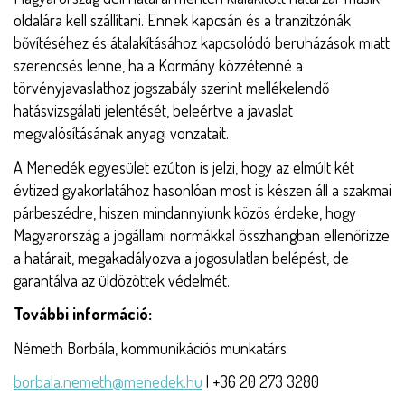
oldalára kell szállítani. Ennek kapcsán és a tranzitzónák
bővítéséhez és átalakításához kapcsolódó beruházások miatt
szerencsés lenne, ha a Kormány közzétenné a
törvényjavaslathoz jogszabály szerint mellékelendő
hatásvizsgálati jelentését, beleértve a javaslat
megvalósításának anyagi vonzatait.
A Menedék egyesület ezúton is jelzi, hogy az elmúlt két
évtized gyakorlatához hasonlóan most is készen áll a szakmai
párbeszédre, hiszen mindannyiunk közös érdeke, hogy
Magyarország a jogállami normákkal összhangban ellenőrizze
a határait, megakadályozva a jogosulatlan belépést, de
garantálva az üldözöttek védelmét.
További információ:
Németh Borbála, kommunikációs munkatárs
borbala.nemeth@menedek.hu
| +36 20 273 3280