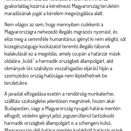
gyakorlatilag kizárná a kérelmező Magyarország területén
maradásának jogát a kérelem megvizsgálása alatt.
Nem világos az sem, hogy mennyiben csökkenti a
Magyarországra nehezedő illegális migrációs nyomást, és
előzi meg a semmiféle humanitárius igényt ki nem elégítő, sőt
közegészségügyi kockázatot teremtő illegális táborok
kialakulását ez a megoldás, amely csupán a határzár másik
oldalára „küldi” a harmadik országbeli állampolgárt, akit
okmányok (és szabályos visszafogadási eljárás) híján a
szomszédos ország hatóságai nem léptethetnek be
területükre.
A javaslat elfogadása esetén a rendőrség munkaterhei,
szállítási szükségletei jelentősen megnőnek, hiszen akár
Budapesten, vagy a Magyarország nyugati határai mentén
elfogott, védelmi igényt jelző, jogszerűtlenül tartózkodó
harmadik országbeli állampolgárt is a schengeni külső,
Magyarország déli határai mentén kialakított határzár másik