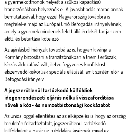
a gyermekotthonok helyett a szűkös kapacitású
tranzitzónákban helyeznék el. A javaslat adós marad annak
bemutatásával, hogy ezzel Magyarország továbbra is
megfelel-e majd az Európai Unió Befogadási irányelvének,
amely a gyermek mindenek felett álló érdekét tartja szem
előtt, és betartása kötelező.
Az ajánlásból hiányzik továbbá az is, hogyan kívánja a
Kormány biztosítani a tranzitzónákban a (nemi) erőszak,
kínzás áldozatává vált, illetve fegyveres konfliktust
elszenvedő kiskorúak speciális ellátását, amit szintén előír a
Befogadási irányelv.
A jogszerűtlenül tartózkodó külföldiek
idegenrendészeti eljárás nélküli visszafordítása
növeli a köz- és nemzetbiztonsági kockázatot
Az uniós joggal ellentétes az az elképzelés is, hogy az ország
területén feltartóztatott, jogszerűtlenül tartózkodó
külföldieket a határzár túloldalára kísérnék, mivel ez