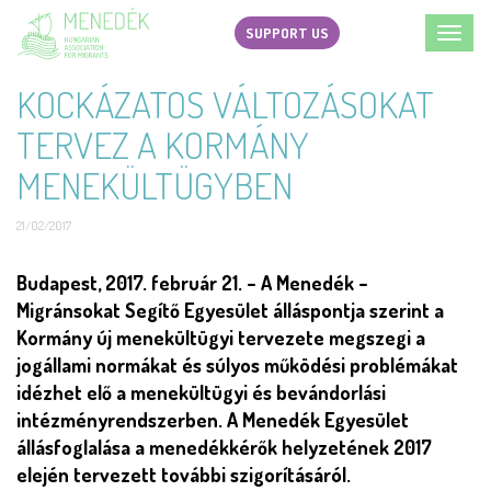
Skip
SUPPORT US
Toggl
to
navig
main
KOCKÁZATOS VÁLTOZÁSOKAT
content
TERVEZ A KORMÁNY
MENEKÜLTÜGYBEN
21/02/2017
Short
Budapest, 2017. február 21. – A Menedék –
description
Migránsokat Segítő Egyesület álláspontja szerint a
Kormány új menekültügyi tervezete megszegi a
jogállami normákat és súlyos működési problémákat
idézhet elő a menekültügyi és bevándorlási
intézményrendszerben. A Menedék Egyesület
állásfoglalása a menedékkérők helyzetének 2017
elején tervezett további szigorításáról.