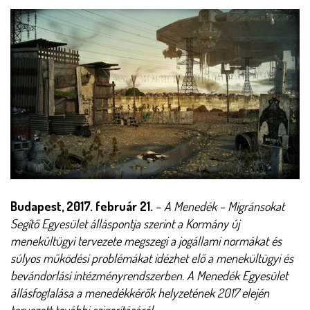
Törzs
Budapest, 2017. február 21.
–
A Menedék – Migránsokat
Segítő Egyesület álláspontja szerint a Kormány új
menekültügyi tervezete megszegi a jogállami normákat és
súlyos működési problémákat idézhet elő a menekültügyi és
bevándorlási intézményrendszerben. A Menedék Egyesület
állásfoglalása a menedékkérők helyzetének 2017 elején
tervezett további szigorításáról.