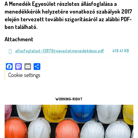
A Menedék Egyesület részletes állásfoglalása a
menedékkérők helyzetére vonatkozó szabályok 2017
elején tervezett további szigorításáról az alábbi PDF-
ben található.
Attachment
Document
allasfoglalast-13976tvjavaslatmenedekdocx.pdf
419.41 KB
file
Facebook
Mastodon
Email
Share
Cookie settings
TOOLS
WORKING-RIGHT