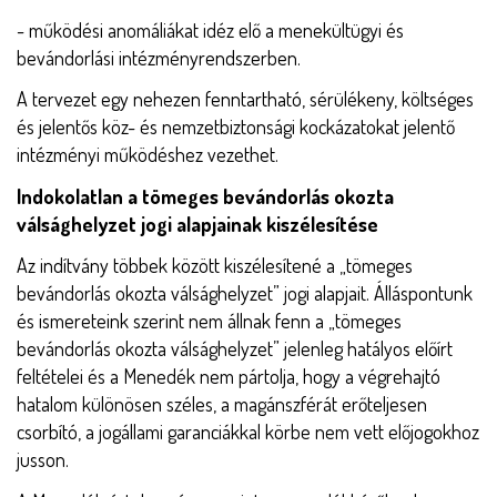
- működési anomáliákat idéz elő a menekültügyi és
bevándorlási intézményrendszerben.
A tervezet egy nehezen fenntartható, sérülékeny, költséges
és jelentős köz- és nemzetbiztonsági kockázatokat jelentő
intézményi működéshez vezethet.
Indokolatlan a tömeges bevándorlás okozta
válsághelyzet jogi alapjainak kiszélesítése
Az indítvány többek között kiszélesítené a „tömeges
bevándorlás okozta válsághelyzet” jogi alapjait. Álláspontunk
és ismereteink szerint nem állnak fenn a „tömeges
bevándorlás okozta válsághelyzet” jelenleg hatályos előírt
feltételei és a Menedék nem pártolja, hogy a végrehajtó
hatalom különösen széles, a magánszférát erőteljesen
csorbító, a jogállami garanciákkal körbe nem vett előjogokhoz
jusson.