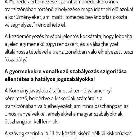
A Menedék értelmezése szerint a menedékkérőknek
tranzitzónában történő elhelyezése maga idézheti elő azokat
a körülményeket, ami miatt „tömeges bevándorlás okozta
válsághelyzet” rendelhető el.
A kezdeményezés további jelentős kockázata, hogy lebontja
a jelenlegi menekültügyi rendszert, és a válsághelyzet
általánossá tételével a tranzitzónákban való elhelyezést teszi
főszabállyá.
A gyermekekre vonatkozó szabályozás szigorítása
ellentétes a hatályos jogszabályokkal
A Kormány javaslata általánossá tenné valamennyi
kérelmező, beleértve a kiskorúak számára is a
tranzitzónában való elhelyezést, ami nincs összhangban az
uniós irányelvekkel, amelyekkel a magyar szabályoknak
összhangban kell lenniük.
A szöveg szerint a 14-18 év közötti kísérő nélküli kiskorúakat