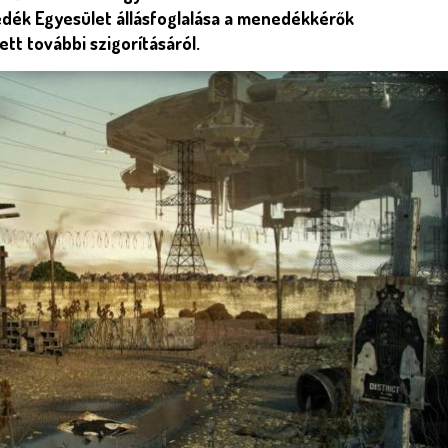
ék Egyesület állásfoglalása a menedékkérők
tt további szigorításáról.