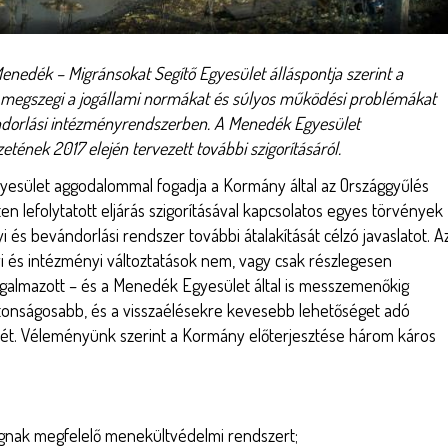
enedék – Migránsokat Segítő Egyesület álláspontja szerint a
 megszegi a jogállami normákat és súlyos működési problémákat
ndorlási intézményrendszerben. A Menedék Egyesület
tének 2017 elején tervezett további szigorításáról.
yesület aggodalommal fogadja a Kormány által az Országgyűlés
leten lefolytatott eljárás szigorításával kapcsolatos egyes törvények
 és bevándorlási rendszer további átalakítását célzó javaslatot. A
ályi és intézményi változtatások nem, vagy csak részlegesen
gfogalmazott – és a Menedék Egyesület által is messzemenőkig
iztonságosabb, és a visszaélésekre kevesebb lehetőséget adó
t. Véleményünk szerint a Kormány előterjesztése három káros
ognak megfelelő menekültvédelmi rendszert;