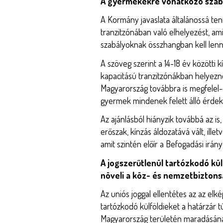
A gyermekekre vonatkozó szabál
A Kormány javaslata általánossá te
tranzitzónában való elhelyezést, am
szabályoknak összhangban kell lenn
A szöveg szerint a 14-18 év közötti 
kapacitású tranzitzónákban helyezn
Magyarország továbbra is megfelel-
gyermek mindenek felett álló érdeké
Az ajánlásból hiányzik továbbá az is
erőszak, kínzás áldozatává vált, ille
amit szintén előír a Befogadási irány
A jogszerűtlenül tartózkodó kül
növeli a köz- és nemzetbiztons
Az uniós joggal ellentétes az az elké
tartózkodó külföldieket a határzár t
Magyarország területén maradásának