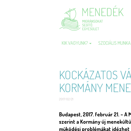
Ugrás
a
tartalomra
KIK VAGYUNK?
SZOCIÁLIS MUNK
Fő
navigáció
KOCKÁZATOS VÁ
KORMÁNY MENE
2017/02/21
Short
Budapest, 2017. február 21. – A
description
szerint a Kormány új menekültü
működési problémákat idézhet 