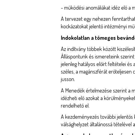
- működési anomáliákat idéz elő a
A tervezet egy nehezen fenntartható
kockázatokat jelentő intézményi m
Indokolatlan a tömeges bevándor
Az indítvány többek között kiszélesí
Álláspontunk és ismereteink szerin
jelenleg hatályos előírt feltételei
széles, a magánszférát erőteljesen c
jusson.
A Menedék értelmezése szerint a 
idézheti elő azokat a körülményeke
rendelhető el.
A kezdeményezés további jelentős ko
válsághelyzet általánossá tételével a