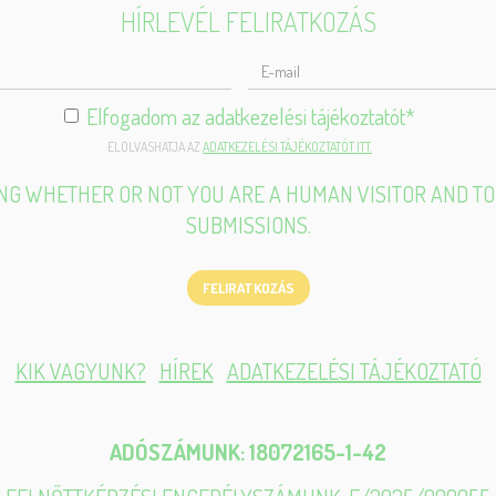
HÍRLEVÉL FELIRATKOZÁS
ELJES
ÉV
Elfogadom az adatkezelési tájékoztatót
*
ELOLVASHATJA AZ
ADATKEZELÉSI TÁJÉKOZTATÓT ITT.
TING WHETHER OR NOT YOU ARE A HUMAN VISITOR AND 
SUBMISSIONS.
FELIRATKOZÁS
KIK VAGYUNK?
HÍREK
ADATKEZELÉSI TÁJÉKOZTATÓ
ADÓSZÁMUNK: 18072165-1-42