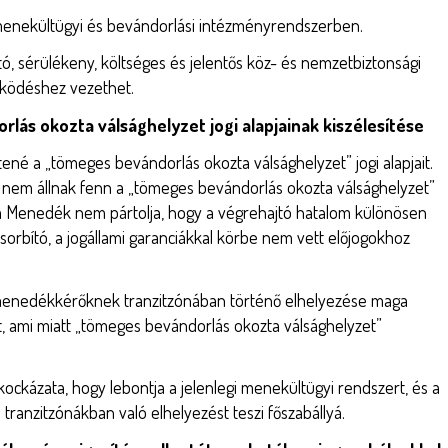
 menekültügyi és bevándorlási intézményrendszerben.
, sérülékeny, költséges és jelentős köz- és nemzetbiztonsági
űködéshez vezethet.
lás okozta válsághelyzet jogi alapjainak kiszélesítése
tené a „tömeges bevándorlás okozta válsághelyzet” jogi alapjait.
t nem állnak fenn a „tömeges bevándorlás okozta válsághelyzet”
 és a Menedék nem pártolja, hogy a végrehajtó hatalom különösen
sorbító, a jogállami garanciákkal körbe nem vett előjogokhoz
menedékkérőknek tranzitzónában történő elhelyezése maga
t, ami miatt „tömeges bevándorlás okozta válsághelyzet”
ckázata, hogy lebontja a jelenlegi menekültügyi rendszert, és a
 tranzitzónákban való elhelyezést teszi főszabállyá.