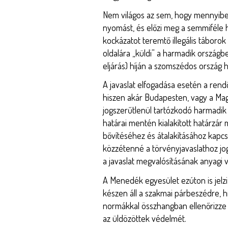
Nem világos az sem, hogy mennyiben
nyomást, és előzi meg a semmiféle h
kockázatot teremtő illegális táboro
oldalára „küldi” a harmadik országbe
eljárás) híján a szomszédos ország 
A javaslat elfogadása esetén a rend
hiszen akár Budapesten, vagy a Magy
jogszerűtlenül tartózkodó harmadik 
határai mentén kialakított határzár m
bővítéséhez és átalakításához kapc
közzétenné a törvényjavaslathoz jog
a javaslat megvalósításának anyagi v
A Menedék egyesület ezúton is jelzi
készen áll a szakmai párbeszédre, 
normákkal összhangban ellenőrizze a
az üldözöttek védelmét.