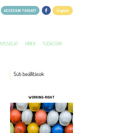
ACCESSIN TOOLKIT
English
APCSOLAT
HÍREK
TUDÁSTÁR
Süti beállítások
ESZKÖZÖK
WORKING-RIGHT