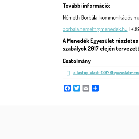
További információ:
Németh Borbála, kommunikációs m
borbala.nemeth@menedek.hu
| +3
A Menedék Egyesület részletes
szabályok 2017 elején tervezett
Csatolmány
Document
allasfoglalast-13976tvjavaslatmen
file
Facebook
Twitter
Email
Share