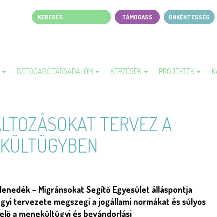
Keresés
TÁMOGASS
ÖNKÉNTESSÉG
Page
top
menu
A
BEFOGADÓ TÁRSADALOM
KÉPZÉSEK
PROJEKTEK
K
LTOZÁSOKAT TERVEZ A
KÜLTÜGYBEN
 Menedék – Migránsokat Segítő Egyesület álláspontja
gyi tervezete megszegi a jogállami normákat és súlyos
elő a menekültügyi és bevándorlási