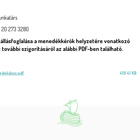
unkatárs
6 20 273 3280
 állásfoglalása a menedékkérők helyzetére vonatkozó
 további szigorításáról az alábbi PDF-ben található.
edekdocx.pdf
419.41 KB