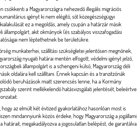
 csökkenti a Magyarországra nehezedő illegális migrációs
umanitárius igényt ki nem elégítő, sőt közegészségügyi
k kialakulását ez a megoldás, amely csupán a határzár másik
li állampolgárt, akit okmányok (és szabályos visszafogadási
hatóságai nem léptethetnek be területükre.
őrség munkaterhei, szállítási szükségletei jelentősen megnőnek,
arország nyugati határai mentén elfogott, védelmi igényt jelző,
országbeli állampolgárt is a schengeni külső, Magyarország déli
ásik oldalára kell szállítani. Ennek kapcsán és a tranzitzónák
solódó beruházások miatt szerencsés lenne, ha a Kormány
szabály szerint mellékelendő hatásvizsgálati jelentését, beleértve
onzatait.
, hogy az elmúlt két évtized gyakorlatához hasonlóan most is
hiszen mindannyiunk közös érdeke, hogy Magyarország a jogállami
 határait, megakadályozva a jogosulatlan belépést, de garantálva