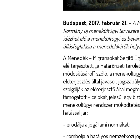
Törzs
Budapest, 2017. február 21.
–
A M
Kormány új menekültügyi tervezete
idézhet elő a menekültügyi és bevá
állásfoglalása a menedékkérők helyze
A Menedék – Migránsokat Segítő Eg
elé terjesztett, „a határőrizeti terü
módosításáról” szóló, a menekültügyi
előterjesztés által javasolt jogszab
szolgálják az előterjesztő által me
támogatott – célokat, jelesül egy b
menekültügyi rendszer működtetésé
hatással jár:
- erodálja a jogállami normákat;
- rombolja a hatályos nemzetközi j