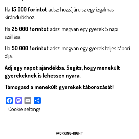
Ha
15 000 forintot
adsz: hozzájárulsz egy izgalmas
kiránduláshoz.
Ha
25 000 forintot
adsz: megvan egy gyerek 5 napi
szállása.
Ha
50 000 forintot
adsz: megvan egy gyerek teljes tábori
díja.
Adj egy napot ajándékba. Segíts, hogy menekült
gyerekeknek is lehessen nyara.
Támogasd a menekült gyerekek táborozását!
Facebook
Mastodon
Email
Share
Cookie settings
TOOLS
WORKING-RIGHT