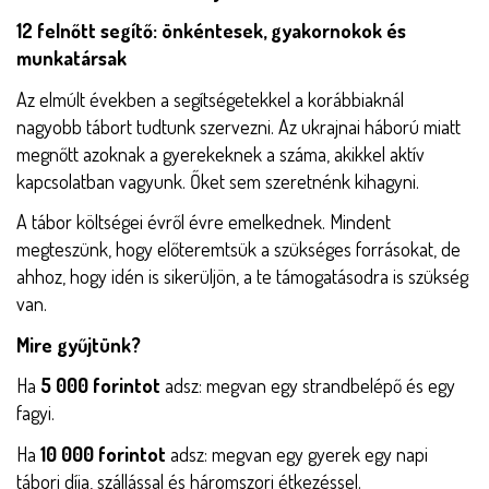
12 felnőtt segítő: önkéntesek, gyakornokok és
munkatársak
Az elmúlt években a segítségetekkel a korábbiaknál
nagyobb tábort tudtunk szervezni. Az ukrajnai háború miatt
megnőtt azoknak a gyerekeknek a száma, akikkel aktív
kapcsolatban vagyunk. Őket sem szeretnénk kihagyni.
A tábor költségei évről évre emelkednek. Mindent
megteszünk, hogy előteremtsük a szükséges forrásokat, de
ahhoz, hogy idén is sikerüljön, a te támogatásodra is szükség
van.
Mire gyűjtünk?
Ha
5 000 forintot
adsz: megvan egy strandbelépő és egy
fagyi.
Ha
10 000 forintot
adsz: megvan egy gyerek egy napi
tábori díja, szállással és háromszori étkezéssel.