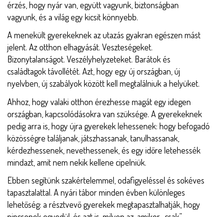
érzés, hogy nyár van, együtt vagyunk, biztonságban
vagyunk, és a világ egy kicsit könnyebb.
A menekült gyerekeknek az utazás gyakran egészen mást
jelent. Az otthon elhagyását. Veszteségeket.
Bizonytalanságot. Veszélyhelyzeteket. Barátok és
családtagok távollétét. Azt, hogy egy új országban, új
nyelvben, új szabályok között kell megtalálniuk a helyüket.
Ahhoz, hogy valaki otthon érezhesse magát egy idegen
országban, kapcsolódásokra van szüksége. A gyerekeknek
pedig arra is, hogy újra gyerekek lehessenek: hogy befogadó
közösségre találjanak, játszhassanak, tanulhassanak,
kérdezhessenek, nevethessenek, és egy időre letehessék
mindazt, amit nem nekik kellene cipelniük.
Ebben segítünk szakértelemmel, odafigyeléssel és sokéves
tapasztalattal. A nyári tábor minden évben különleges
lehetőség: a résztvevő gyerekek megtapasztalhatják, hogy
nincsenek egyedül, és azt is, milyen az, amikor „csak”