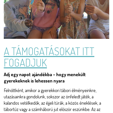
A TÁMOGATÁSOKAT ITT
Törzs
FOGADJUK
Adj egy napot ajándékba – hogy menekült
gyerekeknek is lehessen nyara
Felnőttként, amikor a gyerekkori tábori élményeinkre,
utazásainkra gondolunk, sokszor az önfeledt játék, a
kalandos vetélkedők, az éjjeli túrák, a közös éneklések, a
tábortűz vagy a számháború jut először eszünkbe. Az az