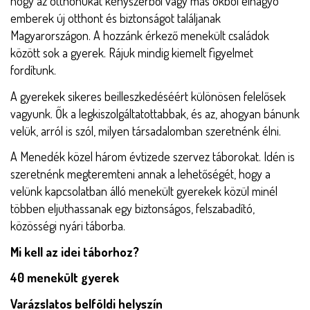
hogy az otthonukat kényszerből vagy más okból elhagyó
emberek új otthont és biztonságot találjanak
Magyarországon. A hozzánk érkező menekült családok
között sok a gyerek. Rájuk mindig kiemelt figyelmet
fordítunk.
A gyerekek sikeres beilleszkedéséért különösen felelősek
vagyunk. Ők a legkiszolgáltatottabbak, és az, ahogyan bánunk
velük, arról is szól, milyen társadalomban szeretnénk élni.
A Menedék közel három évtizede szervez táborokat. Idén is
szeretnénk megteremteni annak a lehetőségét, hogy a
velünk kapcsolatban álló menekült gyerekek közül minél
többen eljuthassanak egy biztonságos, felszabadító,
közösségi nyári táborba.
Mi kell az idei táborhoz?
40 menekült gyerek
Varázslatos belföldi helyszín