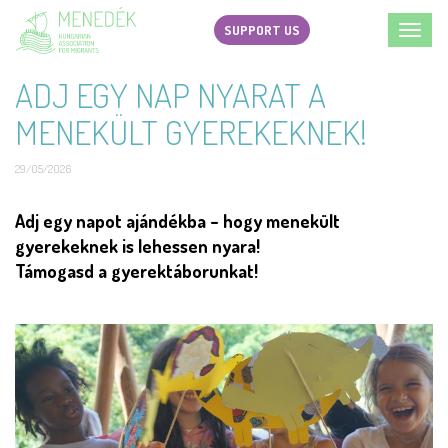
Skip
SUPPORT US
Toggl
to
navig
main
ADJ EGY NAP NYARAT A
content
MENEKÜLT GYEREKEKNEK!
29/05/2026
Short
Adj egy napot ajándékba – hogy menekült
description
gyerekeknek is lehessen nyara!
Támogasd a gyerektáborunkat!