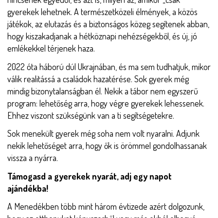
gyerekek lehetnek. A természetközeli élmények, a közös
játékok, az elutazás és a biztonságos közeg segítenek abban,
hogy kiszakadjanak a hétköznapi nehézségekből, és új, jó
emlékekkel térjenek haza.
2022 óta háború dúl Ukrajnában, és ma sem tudhatjuk, mikor
válik realitássá a családok hazatérése. Sok gyerek még
mindig bizonytalanságban él. Nekik a tábor nem egyszerű
program: lehetőség arra, hogy végre gyerekek lehessenek.
Ehhez viszont szükségünk van a ti segítségetekre.
Sok menekült gyerek még soha nem volt nyaralni. Adjunk
nekik lehetőséget arra, hogy ők is örömmel gondolhassanak
vissza a nyárra.
Támogasd a gyerekek nyarát, adj egy napot
ajándékba!
A Menedékben több mint három évtizede azért dolgozunk,