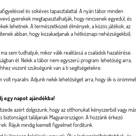
igyeléssel és sokéves tapasztalattal. A nyári tábor minden
tvevő gyerekek megtapasztalhatják, hogy nincsenek egyedül, és
rekek lehetnek. A természetközeli élmények, a közös játékok, az
gítenek abban, hogy kiszakadjanak a hétköznapi nehézségekből,
ma sem tudhatjuk, mikor válik realitássá a családok hazatérése.
ágban él. Nekik a tábor nem egyszerű program: lehetőség arra,
hez viszont szükségünk van a ti segítségetekre.
olt nyaralni. Adjunk nekik lehetőséget arra, hogy ők is örömmel
j egy napot ajándékba!
zede azért dolgozunk, hogy az otthonukat kényszerből vagy má
s biztonságot találjanak Magyarországon. A hozzánk érkező
ek. Rájuk mindig kiemelt figyelmet fordítunk.