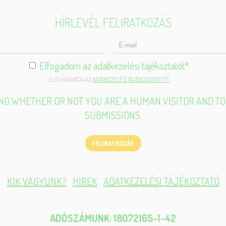
HÍRLEVÉL FELIRATKOZÁS
ELJES
ÉV
Elfogadom az adatkezelési tájékoztatót
*
ELOLVASHATJA AZ
ADATKEZELÉSI TÁJÉKOZTATÓT ITT.
TING WHETHER OR NOT YOU ARE A HUMAN VISITOR AND 
SUBMISSIONS.
FELIRATKOZÁS
KIK VAGYUNK?
HÍREK
ADATKEZELÉSI TÁJÉKOZTATÓ
ADÓSZÁMUNK: 18072165-1-42