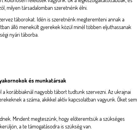
t különösen felelősek vagyunk. Ők a legkiszolgáltatottabbak, és
zól, milyen társadalomban szeretnénk élni.
ervez táborokat. Idén is szeretnénk megteremteni annak a
atban álló menekült gyerekek közül minél többen eljuthassanak
ségi nyári táborba.
 gyakornokok és munkatársak
 a korábbiaknál nagyobb tábort tudtunk szervezni. Az ukrajnai
rekeknek a száma, akikkel aktív kapcsolatban vagyunk. Őket sem
kednek. Mindent megteszünk, hogy előteremtsük a szükséges
ikerüljön, a te támogatásodra is szükség van.