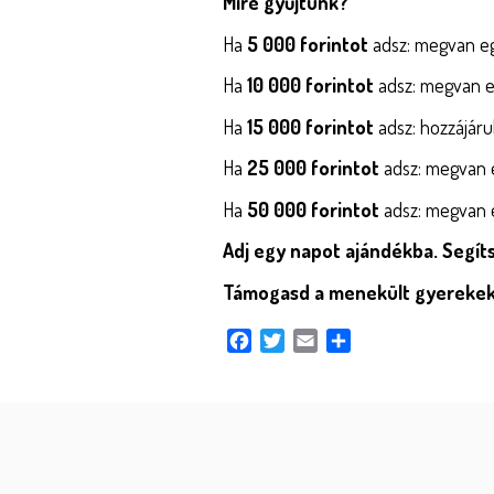
Mire gyűjtünk?
Ha
5 000 forintot
adsz: megvan eg
Ha
10 000 forintot
adsz: megvan eg
Ha
15 000 forintot
adsz: hozzájáru
Ha
25 000 forintot
adsz: megvan e
Ha
50 000 forintot
adsz: megvan e
Adj egy napot ajándékba. Segít
Támogasd a menekült gyerekek
Facebook
Twitter
Email
Share