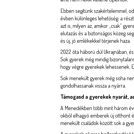
Ebben segítünk szakértelemmel, odaf
évben különleges lehetőség: a rész
azt is, milyen az, amikor „csak” gye
elutazás és a biztonságos közeg se
és új, jó emlékekkel térjenek haza.
2022 óta háború dúl Ukrajnában, és 
Sok gyerek még mindig bizonytalans
hogy végre gyerekek lehessenek. Eh
Sok menekült gyerek még soha nem v
gondolhassanak vissza a nyárra.
Támogasd a gyerekek nyarát, ad
A Menedékben több mint három évti
okból elhagyó emberek új otthont é
menekült családok között sok a gyer