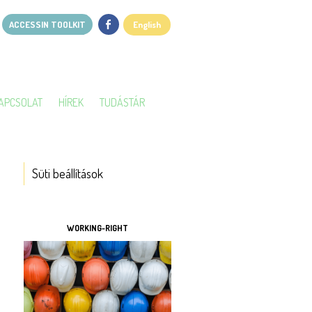
ACCESSIN TOOLKIT
English
APCSOLAT
HÍREK
TUDÁSTÁR
Süti beállítások
ESZKÖZÖK
WORKING-RIGHT