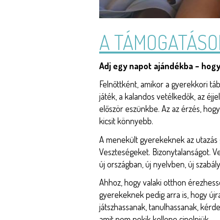
A TÁMOGATÁSO
Törzs
Adj egy napot ajándékba – hog
Felnőttként, amikor a gyerekkori tá
játék, a kalandos vetélkedők, az éjj
először eszünkbe. Az az érzés, hogy
kicsit könnyebb.
A menekült gyerekeknek az utazás g
Veszteségeket. Bizonytalanságot. Ve
új országban, új nyelvben, új szabál
Ahhoz, hogy valaki otthon érezhes
gyerekeknek pedig arra is, hogy új
játszhassanak, tanulhassanak, kérd
amit nem nekik kellene cipelniük.