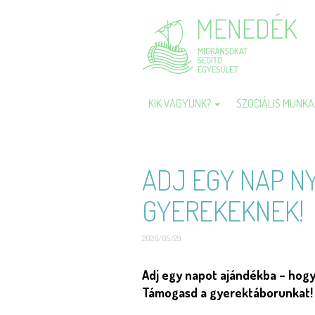
Ugrás
a
tartalomra
KIK VAGYUNK?
SZOCIÁLIS MUNK
Fő
navigáció
ADJ EGY NAP N
GYEREKEKNEK!
2026/05/29
Short
Adj egy napot ajándékba – hogy
description
Támogasd a gyerektáborunkat!