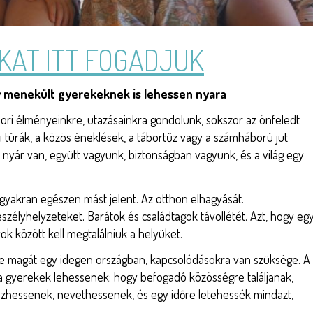
KAT ITT FOGADJUK
y menekült gyerekeknek is lehessen nyara
bori élményeinkre, utazásainkra gondolunk, sokszor az önfeledt
eli túrák, a közös éneklések, a tábortűz vagy a számháború jut
 nyár van, együtt vagyunk, biztonságban vagyunk, és a világ egy
yakran egészen mást jelent. Az otthon elhagyását.
szélyhelyzeteket. Barátok és családtagok távollétét. Azt, hogy eg
yok között kell megtalálniuk a helyüket.
se magát egy idegen országban, kapcsolódásokra van szüksége. A
ra gyerekek lehessenek: hogy befogadó közösségre találjanak,
ezhessenek, nevethessenek, és egy időre letehessék mindazt,