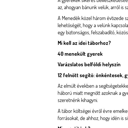
A gyerekek sikeres beilleszkedéséér
az, ahogyan bánunk velük, arról is s
A Menedék közel három évtizede sz
lehetőségét, hogy a velünk kapcsol
egy biztonságos, felszabadító, közös
Mi kell az idei táborhoz?
40 menekült gyerek
Varázslatos belföldi helyszín
12 felnőtt segítő: önkéntesek,
Az elmúlt években a segítségetekkel
háború miatt megnőtt azoknak a gye
szeretnénk kihagyni.
A tábor költségei évről évre emel
forrásokat, de ahhoz, hogy idén is s