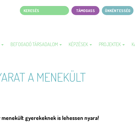
Keresés
TÁMOGASS
ÖNKÉNTESSÉG
Page
top
menu
A
BEFOGADÓ TÁRSADALOM
KÉPZÉSEK
PROJEKTEK
K
YARAT A MENEKÜLT
 menekült gyerekeknek is lehessen nyara!