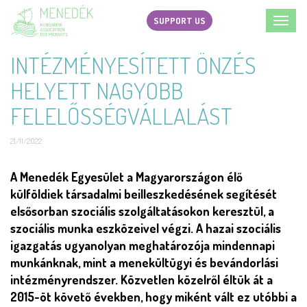
Skip
SUPPORT US
Toggl
to
navig
main
INTÉZMÉNYESÍTETT ÖNZÉS
content
HELYETT NAGYOBB
FELELŐSSÉGVÁLLALÁST
21/11/2022
Short
A Menedék Egyesület a Magyarországon élő
description
külföldiek társadalmi beilleszkedésének segítését
elsősorban szociális szolgáltatásokon keresztül, a
szociális munka eszközeivel végzi. A hazai szociális
igazgatás ugyanolyan meghatározója mindennapi
munkánknak, mint a menekültügyi és bevándorlási
intézményrendszer. Közvetlen közelről éltük át a
2015-öt követő években, hogy miként vált ez utóbbi a