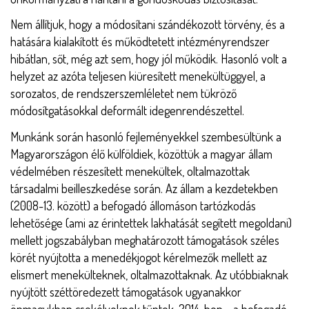
Nem állítjuk, hogy a módosítani szándékozott törvény, és a
hatására kialakított és működtetett intézményrendszer
hibátlan, sőt, még azt sem, hogy jól működik. Hasonló volt a
helyzet az azóta teljesen kiüresített menekültüggyel, a
sorozatos, de rendszerszemléletet nem tükröző
módosítgatásokkal deformált idegenrendészettel.
Munkánk során hasonló fejleményekkel szembesültünk a
Magyarországon élő külföldiek, közöttük a magyar állam
védelmében részesített menekültek, oltalmazottak
társadalmi beilleszkedése során. Az állam a kezdetekben
(2008-13. között) a befogadó állomáson tartózkodás
lehetősége (ami az érintettek lakhatását segített megoldani)
mellett jogszabályban meghatározott támogatások széles
körét nyújtotta a menedékjogot kérelmezők mellett az
elismert menekülteknek, oltalmazottaknak. Az utóbbiaknak
nyújtött széttöredezett támogatások ugyanakkor
önmagukban csekélyeknek tűntek. 2014-ben - a befogadó