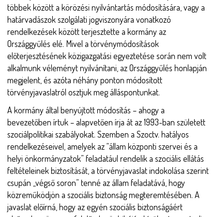
többek között a körözési nyilvántartás módosítására, vagy a
határvadászok szolgálati jogviszonyára vonatkozó
rendelkezések között terjesztette a kormány az
Országgyűlés elé. Mivel a törvénymódosítások
előterjesztésének közigazgatási egyeztetése során nem volt
alkalmunk véleményt nyilvánítani, az Országgyűlés honlapján
megjelent, és azóta néhány ponton módosított
törvényjavaslatról osztjuk meg álláspontunkat.
A kormány által benyújtott módosítás – ahogy a
bevezetőben írtuk – alapvetően írja át az 1993-ban született
szociálpolitikai szabályokat. Szemben a Szoctv. hatályos
rendelkezéseivel, amelyek az “állam központi szervei és a
helyi önkormányzatok” feladatául rendelik a szociális ellátás
feltételeinek biztosítását, a törvényjavaslat indokolása szerint
csupán „végső soron” tenné az állam feladatává, hogy
közreműködjön a szociális biztonság megteremtésében. A
javaslat előírná, hogy az egyén szociális biztonságáért