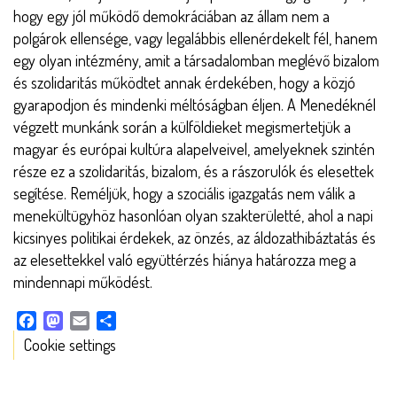
hogy egy jól működő demokráciában az állam nem a
polgárok ellensége, vagy legalábbis ellenérdekelt fél, hanem
egy olyan intézmény, amit a társadalomban meglévő bizalom
és szolidaritás működtet annak érdekében, hogy a közjó
gyarapodjon és mindenki méltóságban éljen. A Menedéknél
végzett munkánk során a külföldieket megismertetjük a
magyar és európai kultúra alapelveivel, amelyeknek szintén
része ez a szolidaritás, bizalom, és a rászorulók és elesettek
segítése. Reméljük, hogy a szociális igazgatás nem válik a
menekültügyhöz hasonlóan olyan szakterületté, ahol a napi
kicsinyes politikai érdekek, az önzés, az áldozathibáztatás és
az elesettekkel való együttérzés hiánya határozza meg a
mindennapi működést.
Facebook
Mastodon
Email
Share
Cookie settings
TOOLS