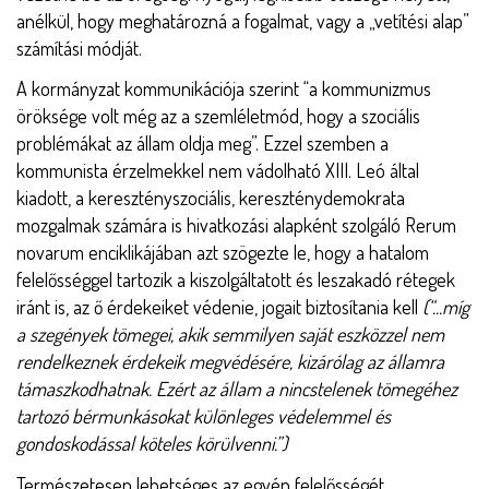
anélkül, hogy meghatározná a fogalmat, vagy a „vetítési alap”
számítási módját.
A kormányzat kommunikációja szerint “a kommunizmus
öröksége volt még az a szemléletmód, hogy a szociális
problémákat az állam oldja meg”. Ezzel szemben a
kommunista érzelmekkel nem vádolható XIII. Leó által
kiadott, a keresztényszociális, kereszténydemokrata
mozgalmak számára is hivatkozási alapként szolgáló Rerum
novarum enciklikájában azt szögezte le, hogy a hatalom
felelősséggel tartozik a kiszolgáltatott és leszakadó rétegek
iránt is, az ő érdekeiket védenie, jogait biztosítania kell
(“...míg
a szegények tömegei, akik semmilyen saját eszközzel nem
rendelkeznek érdekeik megvédésére, kizárólag az államra
támaszkodhatnak. Ezért az állam a nincstelenek tömegéhez
tartozó bérmunkásokat különleges védelemmel és
gondoskodással köteles körülvenni.”)
Természetesen lehetséges az egyén felelősségét