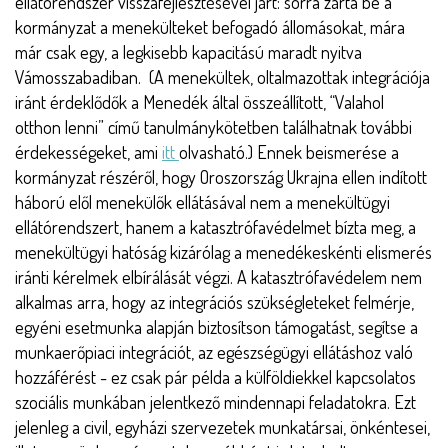
ellátórendszer visszafejlesztésével járt: sorra zárta be a
kormányzat a menekülteket befogadó állomásokat, mára
már csak egy, a legkisebb kapacitású maradt nyitva
Vámosszabadiban. (A menekültek, oltalmazottak integrációja
iránt érdeklődők a Menedék által összeállított, “Valahol
otthon lenni” című tanulmánykötetben találhatnak további
érdekességeket, ami
itt
olvasható.) Ennek beismerése a
kormányzat részéről, hogy Oroszország Ukrajna ellen indított
háború elől menekülők ellátásával nem a menekültügyi
ellátórendszert, hanem a katasztrófavédelmet bízta meg, a
menekültügyi hatóság kizárólag a menedékeskénti elismerés
iránti kérelmek elbírálását végzi. A katasztrófavédelem nem
alkalmas arra, hogy az integrációs szükségleteket felmérje,
egyéni esetmunka alapján biztosítson támogatást, segítse a
munkaerőpiaci integrációt, az egészségügyi ellátáshoz való
hozzáférést - ez csak pár példa a külföldiekkel kapcsolatos
szociális munkában jelentkező mindennapi feladatokra. Ezt
jelenleg a civil, egyházi szervezetek munkatársai, önkéntesei,