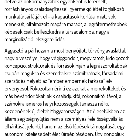
illetve az önkormányzatok egyébként is leterhelt,
forráshiányos családsegítéssel, gyermekjóléttel foglalkozó
munkatársai látják el - a kapacitások korlátai miatt sok
menekült, oltalmazott magára maradt, a legrátermettebbek
képesek csak beilleszkedni a társadalomba, nagy a
marginalizáció, elszigetelődés
Aggasztó a párhuzam a most benyújtott törvényjavaslattal,
nagy a veszélye, hogy végiggondolt, megvitatott, kidolgozott
koncepció, struktúrák és források híján a legrászorultabbak
csupán magukra és szeretteikre számíthatnak, társadalmi
szerződés helyett az “ember embernek farkasa” elv
érvényesül. Fokozottan érinti ez azokat a menekülteket és
más bevándorlókat, akik családjuktól, rokonaiktól távol, a
számukra ismerős helyi közösségek támasza nélkül
kezdenének új életet Magyarországon. Az ő esetükben az
állami segítségnyújtás nem a személyes felelősségvállalás
elhárítását jelenti, hanem az első lépések támogatását egy
autonóm, kiteljesedett élet újraépítésében. Úgy gondoljuk,