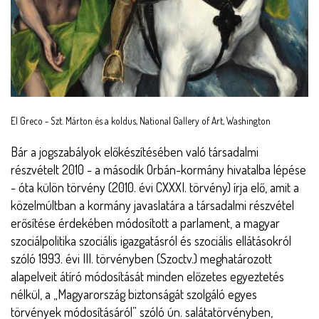
El Greco - Szt. Márton és a koldus, National Gallery of Art, Washington
Törzs
Bár a jogszabályok előkészítésében való társadalmi
részvételt 2010 - a második Orbán-kormány hivatalba lépése
- óta külön törvény (2010. évi CXXXI. törvény) írja elő, amit a
közelmúltban a kormány javaslatára a társadalmi részvétel
erősítése érdekében módosított a parlament, a magyar
szociálpolitika szociális igazgatásról és szociális ellátásokról
szóló 1993. évi III. törvényben (Szoctv.) meghatározott
alapelveit átíró módosítását minden előzetes egyeztetés
nélkül, a „Magyarország biztonságát szolgáló egyes
törvények módosításáról” szóló ún. salátatörvényben,