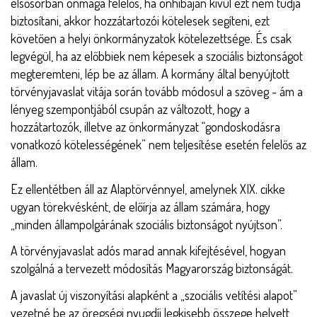
elsősorban önmaga felelős, ha önhibáján kívül ezt nem tudja
biztosítani, akkor hozzátartozói kötelesek segíteni, ezt
követően a helyi önkormányzatok kötelezettsége. És csak
legvégül, ha az előbbiek nem képesek a szociális biztonságot
megteremteni, lép be az állam. A kormány által benyújtott
törvényjavaslat vitája során tovább módosul a szöveg - ám a
lényeg szempontjából csupán az változott, hogy a
hozzátartozók, illetve az önkormányzat “gondoskodásra
vonatkozó kötelességének” nem teljesítése esetén felelős az
állam.
Ez ellentétben áll az Alaptörvénnyel, amelynek XIX. cikke
ugyan törekvésként, de előírja az állam számára, hogy
„minden állampolgárának szociális biztonságot nyújtson”.
A törvényjavaslat adós marad annak kifejtésével, hogyan
szolgálná a tervezett módosítás Magyarország biztonságát.
A javaslat új viszonyítási alapként a „szociális vetítési alapot”
vezetné be az öregségi nyugdíj legkisebb összege helyett,