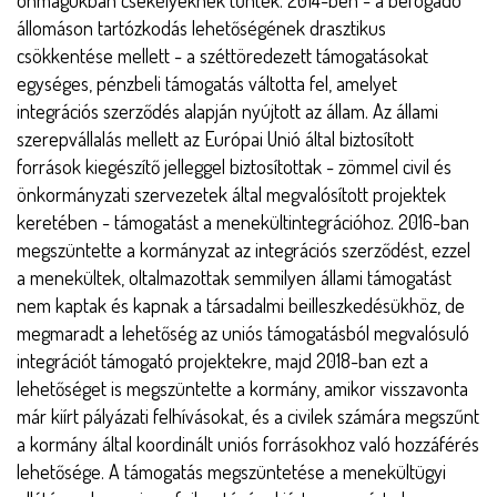
állomáson tartózkodás lehetőségének drasztikus
csökkentése mellett - a széttöredezett támogatásokat
egységes, pénzbeli támogatás váltotta fel, amelyet
integrációs szerződés alapján nyújtott az állam. Az állami
szerepvállalás mellett az Európai Unió által biztosított
források kiegészítő jelleggel biztosítottak - zömmel civil és
önkormányzati szervezetek által megvalósított projektek
keretében - támogatást a menekültintegrációhoz. 2016-ban
megszüntette a kormányzat az integrációs szerződést, ezzel
a menekültek, oltalmazottak semmilyen állami támogatást
nem kaptak és kapnak a társadalmi beilleszkedésükhöz, de
megmaradt a lehetőség az uniós támogatásból megvalósuló
integrációt támogató projektekre, majd 2018-ban ezt a
lehetőséget is megszüntette a kormány, amikor visszavonta
már kiírt pályázati felhívásokat, és a civilek számára megszűnt
a kormány által koordinált uniós forrásokhoz való hozzáférés
lehetősége. A támogatás megszüntetése a menekültügyi