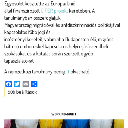
Egyesület készítette az Európai Unió
által finanszírozott
CIFER projekt
keretében. A
tanulmányban összefoglaljuk
Magyarország migrációval és antdiszkriminációs politikájával
kapcsolatos főbb jogi és
intézményi kereteit, valamint a Budapesten élő, migráns
hátterű emberekkel kapcsolatos helyi eljárásrendbeli
szokásokat és a kutatás során szerzett egyéb
tapasztalatokat.
A nemzetközi tanulmány pedig
itt
olvasható.
Facebook
Twitter
Email
Share
Süti beállítások
ESZKÖZÖK
WORKING-RIGHT