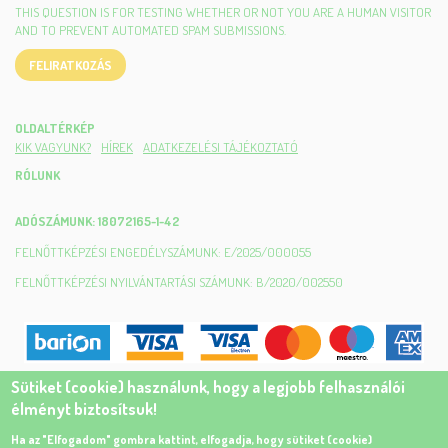
THIS QUESTION IS FOR TESTING WHETHER OR NOT YOU ARE A HUMAN VISITOR
AND TO PREVENT AUTOMATED SPAM SUBMISSIONS.
FELIRATKOZÁS
OLDALTÉRKÉP
KIK VAGYUNK?
HÍREK
ADATKEZELÉSI TÁJÉKOZTATÓ
RÓLUNK
ADÓSZÁMUNK: 18072165-1-42
FELNŐTTKÉPZÉSI ENGEDÉLYSZÁMUNK: E/2025/000055
FELNŐTTKÉPZÉSI NYILVÁNTARTÁSI SZÁMUNK: B/2020/002550
Sütiket (cookie) használunk, hogy a legjobb felhasználói
élményt biztosítsuk!
Ha az "Elfogadom" gombra kattint, elfogadja, hogy sütiket (cookie)