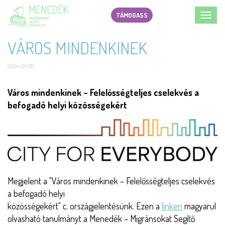
Ugrás
TÁMOGASS
Toggl
a
navig
tartalomra
VÁROS MINDENKINEK
2024/01/25
Short
Város mindenkinek – Felelősségteljes cselekvés a
description
befogadó helyi közösségekért
Törzs
Megjelent a "Város mindenkinek – Felelősségteljes cselekvés
a befogadó helyi
közösségekért" c. országjelentésünk. Ezen a
linken
magyarul
olvasható tanulmányt a Menedék – Migránsokat Segítő