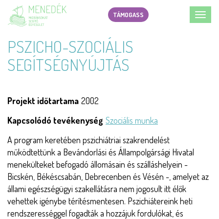
Ugrás
TÁMOGASS
Toggl
a
navig
tartalomra
PSZICHO-SZOCIÁLIS
SEGÍTSÉGNYÚJTÁS
Projekt időtartama
2002
Kapcsolódó tevékenység
Szociális munka
A program keretében pszichiátriai szakrendelést
működtettünk a Bevándorlási és Állampolgársági Hivatal
menekülteket befogadó állomásain és szálláshelyein -
Bicskén, Békéscsabán, Debrecenben és Vésén -, amelyet az
állami egészségügyi szakellátásra nem jogosult itt élők
vehettek igénybe térítésmentesen. Pszichiátereink heti
rendszerességgel fogadták a hozzájuk fordulókat, és