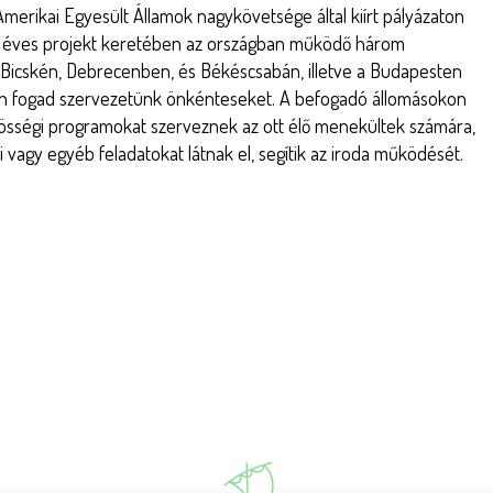
Amerikai Egyesült Államok nagykövetsége által kiírt pályázaton
y éves projekt keretében az országban működő három
Bicskén, Debrecenben, és Békéscsabán, illetve a Budapesten
an fogad szervezetünk önkénteseket. A befogadó állomásokon
sségi programokat szerveznek az ott élő menekültek számára,
si vagy egyéb feladatokat látnak el, segítik az iroda működését.