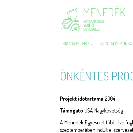
Ugrás
a
tartalomra
KIK VAGYUNK?
SZOCIÁLIS MUNK
Fő
navigáció
ÖNKÉNTES PRO
Projekt időtartama
2004
Támogató
USA Nagykövetség
A Menedék Egyesület több éve fogl
szeptemberében indult el szerveze