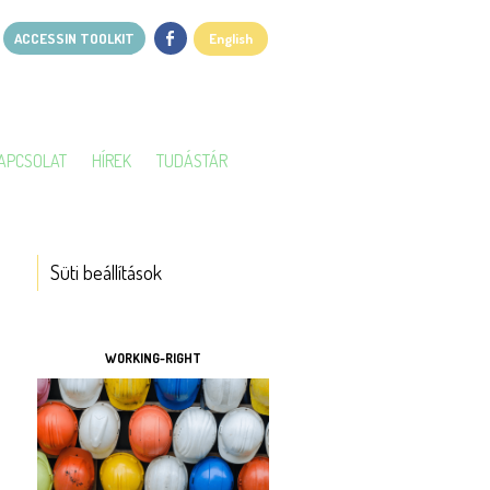
ACCESSIN TOOLKIT
English
APCSOLAT
HÍREK
TUDÁSTÁR
Süti beállítások
ESZKÖZÖK
WORKING-RIGHT