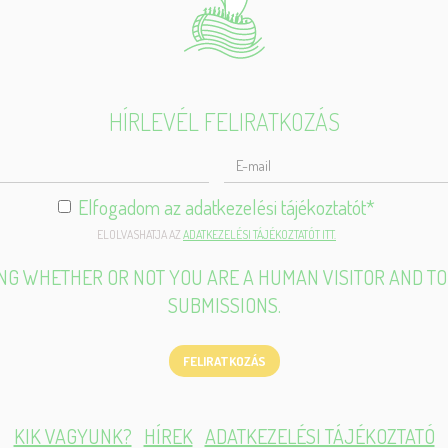
HÍRLEVÉL FELIRATKOZÁS
ELJES
ÉV
Elfogadom az adatkezelési tájékoztatót
*
ELOLVASHATJA AZ
ADATKEZELÉSI TÁJÉKOZTATÓT ITT.
TING WHETHER OR NOT YOU ARE A HUMAN VISITOR AND 
SUBMISSIONS.
FELIRATKOZÁS
KIK VAGYUNK?
HÍREK
ADATKEZELÉSI TÁJÉKOZTATÓ