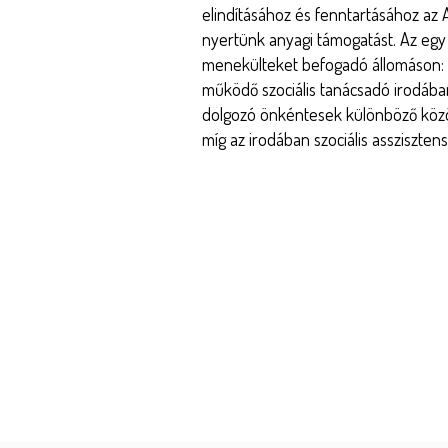
elindításához és fenntartásához az 
nyertünk anyagi támogatást. Az eg
menekülteket befogadó állomáson: 
működő szociális tanácsadó irodáb
dolgozó önkéntesek különböző közö
míg az irodában szociális assziszten