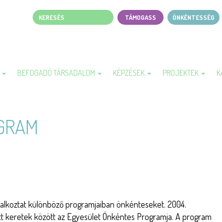
Keresés
TÁMOGASS
ÖNKÉNTESSÉG
Page
top
menu
A
BEFOGADÓ TÁRSADALOM
KÉPZÉSEK
PROJEKTEK
K
GRAM
alkoztat különböző programjaiban önkénteseket. 2004.
tt keretek között az Egyesület Önkéntes Programja. A program