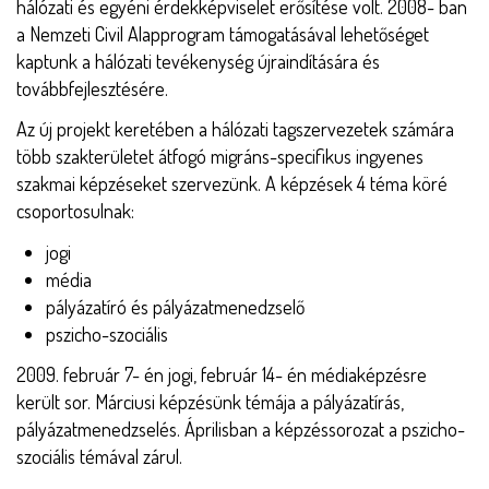
hálózati és egyéni érdekképviselet erősítése volt. 2008- ban
a Nemzeti Civil Alapprogram támogatásával lehetőséget
kaptunk a hálózati tevékenység újraindítására és
továbbfejlesztésére.
Az új projekt keretében a hálózati tagszervezetek számára
több szakterületet átfogó migráns-specifikus ingyenes
szakmai képzéseket szervezünk. A képzések 4 téma köré
csoportosulnak:
jogi
média
pályázatíró és pályázatmenedzselő
pszicho-szociális
2009. február 7- én jogi, február 14- én médiaképzésre
került sor. Márciusi képzésünk témája a pályázatírás,
pályázatmenedzselés. Áprilisban a képzéssorozat a pszicho-
szociális témával zárul.