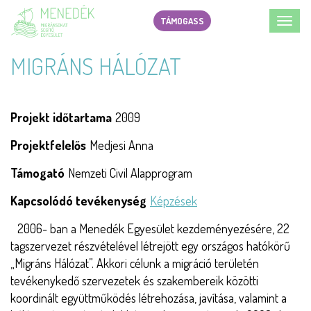
Ugrás
TÁMOGASS
Toggl
a
navig
tartalomra
MIGRÁNS HÁLÓZAT
Projekt időtartama
2009
Projektfelelős
Medjesi Anna
Támogató
Nemzeti Civil Alapprogram
Kapcsolódó tevékenység
Képzések
2006- ban a Menedék Egyesület kezdeményezésére, 22
tagszervezet részvételével létrejött egy országos hatókörű
„Migráns Hálózat”. Akkori célunk a migráció területén
tevékenykedő szervezetek és szakembereik közötti
koordinált együttműködés létrehozása, javítása, valamint a