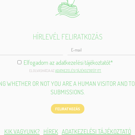
HÍRLEVÉL FELIRATKOZÁS
ELJES
ÉV
Elfogadom az adatkezelési tájékoztatót
*
ELOLVASHATJA AZ
ADATKEZELÉSI TÁJÉKOZTATÓT ITT.
TING WHETHER OR NOT YOU ARE A HUMAN VISITOR AND 
SUBMISSIONS.
FELIRATKOZÁS
KIK VAGYUNK?
HÍREK
ADATKEZELÉSI TÁJÉKOZTATÓ