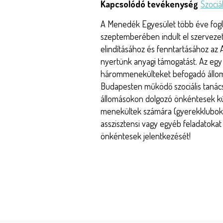
Kapcsolódó tevékenység
Szociá
A Menedék Egyesület több éve fogl
szeptemberében indult el szerveze
elindításához és fenntartásához az 
nyertünk anyagi támogatást. Az eg
hárommenekülteket befogadó állomá
Budapesten működő szociális taná
állomásokon dolgozó önkéntesek kü
menekültek számára (gyerekklubokat,n
asszisztensi vagy egyéb feladatokat 
önkéntesek jelentkezését!