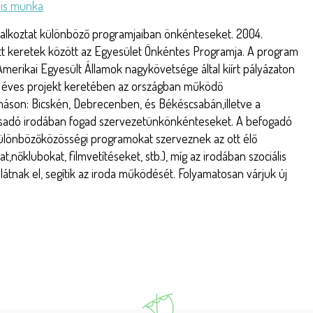
lis munka
alkoztat különböző programjaiban önkénteseket. 2004.
tt keretek között az Egyesület Önkéntes Programja. A program
Amerikai Egyesült Államok nagykövetsége által kiírt pályázaton
y éves projekt keretében az országban működő
son: Bicskén, Debrecenben, és Békéscsabán,illetve a
csadó irodában fogad szervezetünkönkénteseket. A befogadó
lönbözőközösségi programokat szerveznek az ott élő
őklubokat, filmvetítéseket, stb.), míg az irodában szociális
látnak el, segítik az iroda működését. Folyamatosan várjuk új