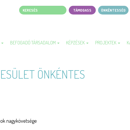
Keresés
TÁMOGASS
ÖNKÉNTESSÉG
Page
top
menu
A
BEFOGADÓ TÁRSADALOM
KÉPZÉSEK
PROJEKTEK
K
YESÜLET ÖNKÉNTES
amok nagykövetsége