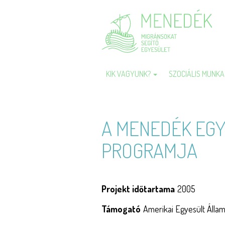
Ugrás
a
tartalomra
KIK VAGYUNK?
SZOCIÁLIS MUNK
Fő
navigáció
A MENEDÉK EG
PROGRAMJA
Projekt időtartama
2005
Támogató
Amerikai Egyesült Áll