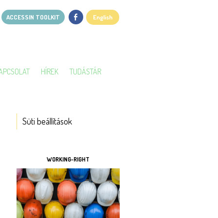
ACCESSIN TOOLKIT
English
APCSOLAT
HÍREK
TUDÁSTÁR
Süti beállítások
ESZKÖZÖK
WORKING-RIGHT