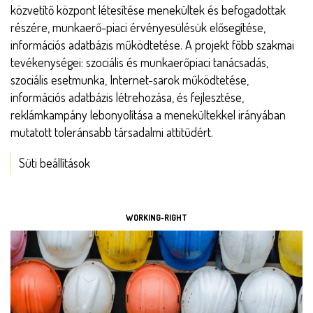
közvetítő központ létesítése menekültek és befogadottak
részére, munkaerő-piaci érvényesülésük elősegítése,
információs adatbázis működtetése. A projekt főbb szakmai
tevékenységei: szociális és munkaerőpiaci tanácsadás,
szociális esetmunka, Internet-sarok működtetése,
információs adatbázis létrehozása, és fejlesztése,
reklámkampány lebonyolítása a menekültekkel irányában
mutatott toleránsabb társadalmi attitűdért.
Süti beállítások
ESZKÖZÖK
WORKING-RIGHT