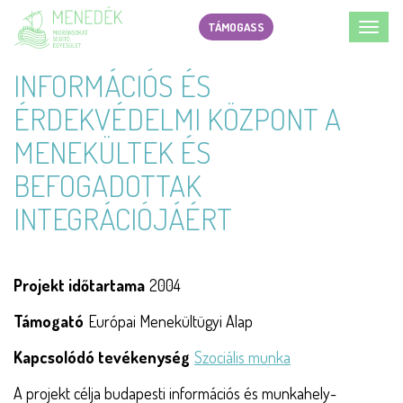
Ugrás
TÁMOGASS
Toggl
a
navig
tartalomra
INFORMÁCIÓS ÉS
ÉRDEKVÉDELMI KÖZPONT A
MENEKÜLTEK ÉS
BEFOGADOTTAK
INTEGRÁCIÓJÁÉRT
Projekt időtartama
2004
Támogató
Európai Menekültügyi Alap
Kapcsolódó tevékenység
Szociális munka
A projekt célja budapesti információs és munkahely-