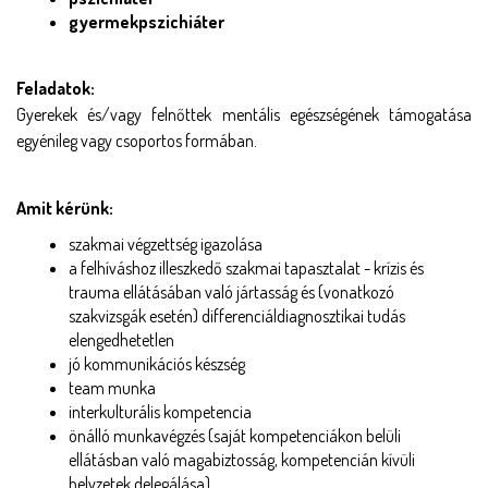
gyermekpszichiáter 
Feladatok:
Gyerekek és/vagy felnőttek mentális egészségének támogatása 
egyénileg vagy csoportos formában. 
Amit kérünk:
szakmai végzettség igazolása 
a felhíváshoz illeszkedő szakmai tapasztalat - krízis és 
trauma ellátásában való jártasság és (vonatkozó 
szakvizsgák esetén) differenciáldiagnosztikai tudás 
elengedhetetlen
jó kommunikációs készség
team munka
interkulturális kompetencia
önálló munkavégzés (saját kompetenciákon belüli 
ellátásban való magabiztosság, kompetencián kívüli 
helyzetek delegálása)