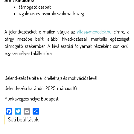
Amit kínálunk:
támogató csapat
izgalmas és inspiráló szakmai közeg
A jelentkezéseket e-mailen várjuk az 
allas@menedek.hu
 címre, a 
tárgy mezőbe beírt alábbi hivatkozással: mentális egészséget 
támogató szakember. A kiválasztási folyamat részeként sor kerül 
egy személyes találkozóra. 
Jelentkezés feltételei: önéletrajz és motivációs levél
Jelentkezési határidő: 2025. március 16.
Munkavégzés helye: Budapest
Facebook
Twitter
Email
Share
Süti beállítások
ESZKÖZÖK