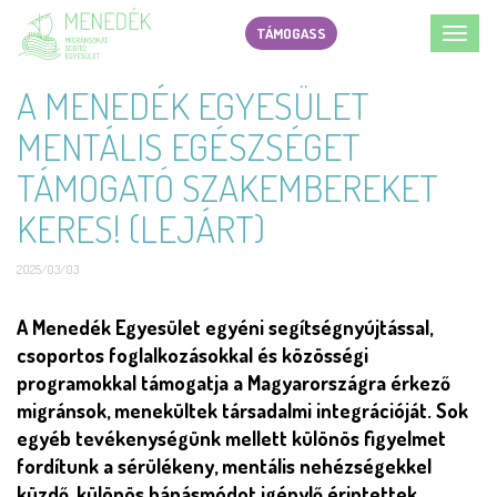
Ugrás
TÁMOGASS
Toggl
a
navig
tartalomra
A MENEDÉK EGYESÜLET
MENTÁLIS EGÉSZSÉGET
TÁMOGATÓ SZAKEMBEREKET
KERES! (LEJÁRT)
2025/03/03
Short
A Menedék Egyesület egyéni segítségnyújtással,
description
csoportos foglalkozásokkal és közösségi
programokkal támogatja a Magyarországra érkező
migránsok, menekültek társadalmi integrációját. Sok
egyéb tevékenységünk mellett különös figyelmet
fordítunk a sérülékeny, mentális nehézségekkel
küzdő, különös bánásmódot igénylő érintettek