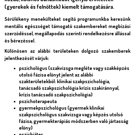
(gyerekek és felnőttek) kiemelt támogatására.
Törzs
Sérülékeny menekülteket segítő programunkba keresünk 
mentális egészséget támogató szakembereket megbízási 
szerződéssel, megállapodás szerinti rendelkezésre állással 
és bérezéssel. 
Különösen az alábbi területeken dolgozó szakemberek 
jelentkezését várjuk:
pszichológus (szakvizsga megléte vagy szakképzés 
utolsó fázisa előnyt jelent az alábbi 
szakterületekből: klinikai szakpszichológia, 
tanácsadó szakpszichológia krízis szakiránnyal, 
krízis tanácsadó szakpszichológia)
pszichoterapeuta
gyermekpszichológus (gyermek klinikai 
szakpszichológus szakvizsga vagy képzés utolsó 
fázisa, gyermekterápiás módszerben való jártasság 
előny)
pszichiáter