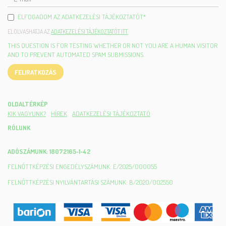
MAIL
ELFOGADOM AZ ADATKEZELÉSI TÁJÉKOZTATÓT
*
ELOLVASHATJA AZ
ADATKEZELÉSI TÁJÉKOZTATÓT ITT.
THIS QUESTION IS FOR TESTING WHETHER OR NOT YOU ARE A HUMAN VISITOR
AND TO PREVENT AUTOMATED SPAM SUBMISSIONS.
FELIRATKOZÁS
OLDALTÉRKÉP
KIK VAGYUNK?
HÍREK
ADATKEZELÉSI TÁJÉKOZTATÓ
RÓLUNK
ADÓSZÁMUNK: 18072165-1-42
FELNŐTTKÉPZÉSI ENGEDÉLYSZÁMUNK: E/2025/000055
FELNŐTTKÉPZÉSI NYILVÁNTARTÁSI SZÁMUNK: B/2020/002550