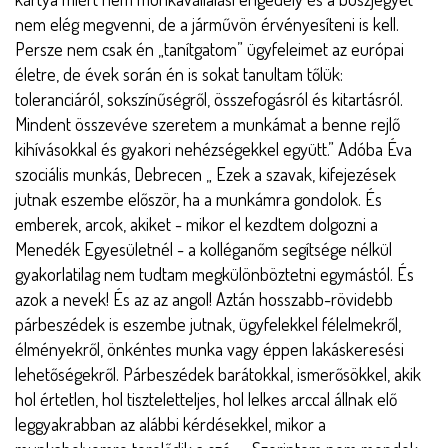
nem elég megvenni, de a járművön érvényesíteni is kell.
Persze nem csak én „tanítgatom” ügyfeleimet az európai
életre, de évek során én is sokat tanultam tőlük:
toleranciáról, sokszínűségről, összefogásról és kitartásról.
Mindent összevéve szeretem a munkámat a benne rejlő
kihívásokkal és gyakori nehézségekkel együtt.” Adóba Éva
szociális munkás, Debrecen „
Ezek a szavak, kifejezések
jutnak eszembe először, ha a munkámra gondolok. És
emberek, arcok, akiket - mikor el kezdtem dolgozni a
Menedék Egyesületnél - a kolléganőm segítsége nélkül
gyakorlatilag nem tudtam megkülönböztetni egymástól. És
azok a nevek! És az az angol! Aztán hosszabb-rövidebb
párbeszédek is eszembe jutnak, ügyfelekkel félelmekről,
élményekről, önkéntes munka vagy éppen lakáskeresési
lehetőségekről. Párbeszédek barátokkal, ismerősökkel, akik
hol értetlen, hol tiszteletteljes, hol lelkes arccal állnak elő
leggyakrabban az alábbi kérdésekkel, mikor a