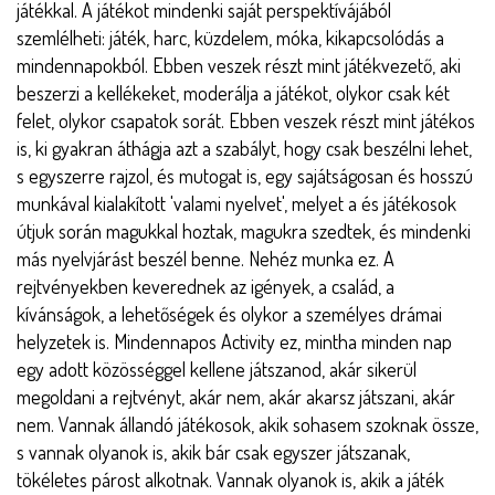
játékkal. A játékot mindenki saját perspektívájából
szemlélheti: játék, harc, küzdelem, móka, kikapcsolódás a
mindennapokból. Ebben veszek részt mint játékvezető, aki
beszerzi a kellékeket, moderálja a játékot, olykor csak két
felet, olykor csapatok sorát. Ebben veszek részt mint játékos
is, ki gyakran áthágja azt a szabályt, hogy csak beszélni lehet,
s egyszerre rajzol, és mutogat is, egy sajátságosan és hosszú
munkával kialakított 'valami nyelvet', melyet a
és játékosok
útjuk során magukkal hoztak, magukra szedtek, és mindenki
más nyelvjárást beszél benne. Nehéz munka ez. A
rejtvényekben keverednek az igények, a család, a
kívánságok, a lehetőségek és olykor a személyes drámai
helyzetek is. Mindennapos Activity ez, mintha minden nap
egy adott közösséggel kellene játszanod, akár sikerül
megoldani a rejtvényt, akár nem, akár akarsz játszani, akár
nem. Vannak állandó játékosok, akik sohasem szoknak össze,
s vannak olyanok is, akik bár csak egyszer játszanak,
tökéletes párost alkotnak. Vannak olyanok is, akik a játék