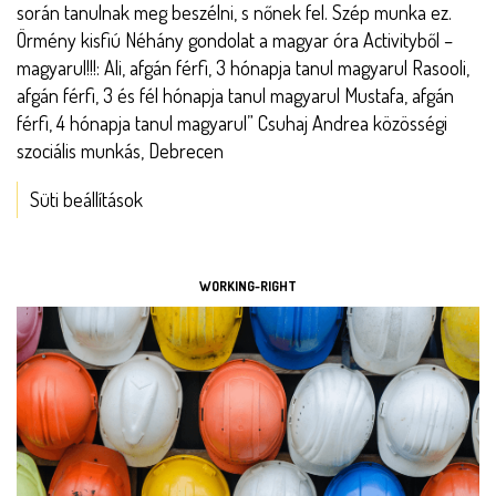
során tanulnak meg beszélni, s nőnek fel. Szép munka ez.
Örmény kisfiú Néhány gondolat a magyar óra Activityből –
magyarul!!!:
Ali, afgán férfi, 3 hónapja tanul magyarul
Rasooli,
afgán férfi, 3 és fél hónapja tanul magyarul
Mustafa, afgán
férfi, 4 hónapja tanul magyarul” Csuhaj Andrea közösségi
szociális munkás, Debrecen
Süti beállítások
ESZKÖZÖK
WORKING-RIGHT