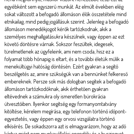
egyébként sem egyszerű munkát. Az elmúlt években elég
sokat változott a befogadó állomáson élők összetétele mind
etnikailag, mind pedig jogállásuk szerint. Jelenleg a befogadó
állomáson menedékjogot kérők tartózkodnak, akik a
személyes meghallgatásukra készülnek, vagy éppen az ezt
követő döntésre várnak. Sokszor feszültek, idegesek,
türelmetlenek az ügyfeleink, ami nem csoda, hisz ez a
folyamat több hónapig is eltart, és a további életük múlik a
menekültügyi hatóság döntésén. Ezért gyakran a segítő
beszélgetés az, amire szükségük van a bennünket felkereső
embereknek. Persze sok más dologban segítek a befogadó
állomáson tartózkodóknak, akik érthetően gyakran
eltévednek a számukra oly ismeretlen bürokrácia
útvesztőiben. Ilyenkor segítség egy formanyomtatvány
kitöltése, kérelem megírása, egy telefonon történő időpont-
egyeztetés, vagy éppen egy orvosi vizsgálatra történő
elkísérés. De sokadszorra azt is elmagyarázom, hogy az adó
kártya miért nem munkavállalási engedély és a buszjegyet