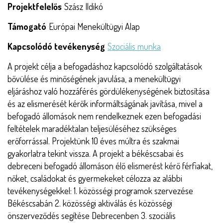
Projektfelelős
Szász Ildikó
Támogató
Európai Menekültügyi Alap
Kapcsolódó tevékenység
Szociális munka
A projekt célja a befogadáshoz kapcsolódó szolgáltatások
bővülése és minőségének javulása, a menekültügyi
eljáráshoz való hozzáférés gördülékenységének biztosítása
és az elismerését kérők informáltságának javítása, mivel a
befogadó állomások nem rendelkeznek ezen befogadási
feltételek maradéktalan teljesüléséhez szükséges
erőforrással. Projektünk 10 éves múltra és szakmai
gyakorlatra tekint vissza. A projekt a békéscsabai és
debreceni befogadó állomáson élő elismerést kérő férfiakat,
nőket, családokat és gyermekeket célozza az alábbi
tevékenységekkel: 1. közösségi programok szervezése
Békéscsabán 2. közösségi aktiválás és közösségi
önszerveződés segítése Debrecenben 3. szociális