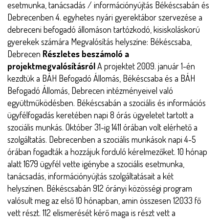
esetmunka, tanácsadás / információnyújtás Békéscsabán és
Debrecenben 4. egyhetes nyári gyerektábor szervezése a
debreceni befogadó állomáson tartózkodó, kisiskoláskorú
gyerekek számára Megvalósítás helyszíne: Békéscsaba,
Debrecen
Részletes beszámoló a
projektmegvalósításról
A projektet 2009. január 1-én
kezdtük a BÁH Befogadó Állomás, Békéscsaba és a BÁH
Befogadó Állomás, Debrecen intézményeivel való
együttműködésben. Békéscsabán a szociális és információs
ügyfélfogadás keretében napi 8 órás ügyeletet tartott a
szociális munkás. Október 31-ig 1411 órában volt elérhető a
szolgáltatás. Debrecenben a szociális munkások napi 4-5
órában fogadták a hozzájuk forduló kérelmezőket. 10 hónap
alatt 1679 ügyfél vette igénybe a szociális esetmunka,
tanácsadás, információnyújtás szolgáltatásait a két
helyszínen. Békéscsabán 912 órányi közösségi program
valósult meg az első 10 hónapban, amin összesen 12033 fő
vett részt. 112 elismerését kérő maga is részt vett a