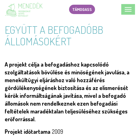
Ugrás
TÁMOGASS
Toggl
a
navig
tartalomra
EGYÜTT A BEFOGADÓBB
ÁLLOMÁSOKÉRT
A projekt célja a befogadáshoz kapcsolódó
szolgáltatások bővülése és minőségének javulása, a
menekültügyi eljáráshoz való hozzáférés
gördülékenységének biztosítása és az elismerését
kérők informáltságának javítása, mivel a befogadó
állomások nem rendelkeznek ezen befogadási
feltételek maradéktalan teljesüléséhez szükséges
erőforrással.
Projekt időtartama
2009