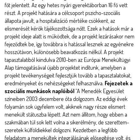
főt jelentett. Az egy hetes nyári gyerektáborban 16 fő vett
részt. A projekt hatására a célcsoport pszicho-szociális
állapota javult, a hospitalizáció mértéke csökkent, az
elismerését kérők tájékozottsága nőtt. Ezek a hatások már a
projekt ideje alatt is működtek, de a projekt lezárásakor nem
fejeződtek be, így továbbra is hatással lesznek az egyénekre
hosszútávon, különösebb beavatkozás nélkül. A projekt
tapasztalatiból kiindulva 2010-ben az Európai Menekültügyi
Alap támogatásával újabb projektet indítunk, amelyben a
projekt tevékenységeit fejlesztjük tovább a tapasztalatokat,
eredményeket és nehézségeket felhasználva.
Fejezetek a
szociális munkások naplóiból
“A Menedék Egyesület
színeiben 2003 decembere óta dolgozom. Az eddigi évek
folyamán sok ügyfelem volt, akiknek nagy része elismert
menekült státuszba lépett. Azt nem állítom, hogy ebben a
szakmában túl sok lett volna a sikerélmény, de szerettem-
szeretek külföldiekkel dolgozni. Kezdetben a legfőbb
feladatom a menekültek integrálásának elősegítése volt, és