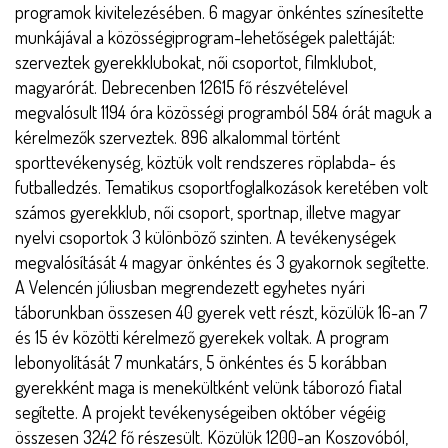
programok kivitelezésében. 6 magyar önkéntes színesítette
munkájával a közösségiprogram-lehetőségek palettáját:
szerveztek gyerekklubokat, női csoportot, filmklubot,
magyarórát. Debrecenben 12615 fő részvételével
megvalósult 1194 óra közösségi programból 584 órát maguk a
kérelmezők szerveztek. 896 alkalommal történt
sporttevékenység, köztük volt rendszeres röplabda- és
futballedzés. Tematikus csoportfoglalkozások keretében volt
számos gyerekklub, női csoport, sportnap, illetve magyar
nyelvi csoportok 3 különböző szinten. A tevékenységek
megvalósítását 4 magyar önkéntes és 3 gyakornok segítette.
A Velencén júliusban megrendezett egyhetes nyári
táborunkban összesen 40 gyerek vett részt, közülük 16-an 7
és 15 év közötti kérelmező gyerekek voltak. A program
lebonyolítását 7 munkatárs, 5 önkéntes és 5 korábban
gyerekként maga is menekültként velünk táborozó fiatal
segítette. A projekt tevékenységeiben október végéig
összesen 3242 fő részesült. Közülük 1200-an Koszovóból,