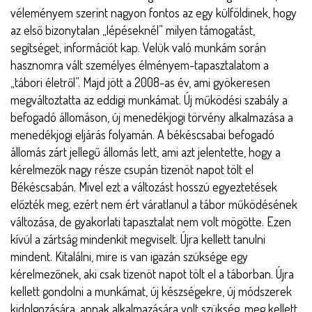
véleményem szerint nagyon fontos az egy külföldinek, hogy
az első bizonytalan „lépéseknél” milyen támogatást,
segítséget, információt kap. Velük való munkám során
hasznomra vált személyes élményem-tapasztalatom a
„tábori életről”. Majd jött a 2008-as év, ami gyökeresen
megváltoztatta az eddigi munkámat. Új működési szabály a
befogadó állomáson, új menedékjogi törvény alkalmazása a
menedékjogi eljárás folyamán. A békéscsabai befogadó
állomás zárt jellegű állomás lett, ami azt jelentette, hogy a
kérelmezők nagy része csupán tizenöt napot tölt el
Békéscsabán. Mivel ezt a változást hosszú egyeztetések
előzték meg, ezért nem ért váratlanul a tábor működésének
változása, de gyakorlati tapasztalat nem volt mögötte. Ezen
kívül a zártság mindenkit megviselt. Újra kellett tanulni
mindent. Kitalálni, mire is van igazán szüksége egy
kérelmezőnek, aki csak tizenöt napot tölt el a táborban. Újra
kellett gondolni a munkámat, új készségekre, új módszerek
kidolgozására, annak alkalmazására volt szükség, meg kellett