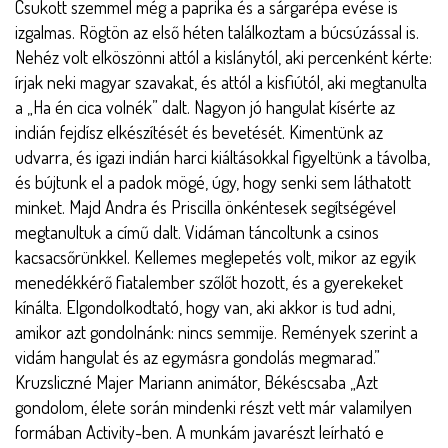
Csukott szemmel még a paprika és a sárgarépa evése is
izgalmas. Rögtön az első héten találkoztam a búcsúzással is.
Nehéz volt elköszönni attól a kislánytól, aki percenként kérte:
írjak neki magyar szavakat, és attól a kisfiútól, aki megtanulta
a „Ha én cica volnék” dalt. Nagyon jó hangulat kísérte az
indián fejdísz elkészítését és bevetését. Kimentünk az
udvarra, és igazi indián harci kiáltásokkal figyeltünk a távolba,
és bújtunk el a padok mögé, úgy, hogy senki sem láthatott
minket. Majd Andra és Priscilla önkéntesek segítségével
megtanultuk a
című dalt. Vidáman táncoltunk a csinos
kacsacsőrünkkel. Kellemes meglepetés volt, mikor az egyik
menedékkérő fiatalember szőlőt hozott, és a gyerekeket
kínálta. Elgondolkodtató, hogy van, aki akkor is tud adni,
amikor azt gondolnánk: nincs semmije. Remények szerint a
vidám hangulat és az egymásra gondolás megmarad.”
Kruzsliczné Majer Mariann animátor, Békéscsaba „Azt
gondolom, élete során mindenki részt vett már valamilyen
formában Activity-ben. A munkám javarészt leírható e