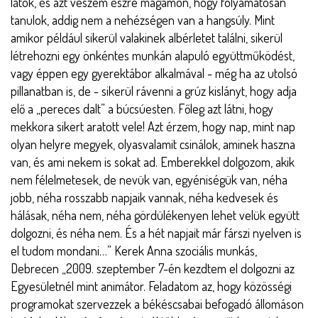
látok, és azt veszem észre magamon, hogy folyamatosan
tanulok, addig nem a nehézségen van a hangsúly. Mint
amikor például sikerül valakinek albérletet találni, sikerül
létrehozni egy önkéntes munkán alapuló együttműködést,
vagy éppen egy gyerektábor alkalmával - még ha az utolsó
pillanatban is, de - sikerül rávenni a grúz kislányt, hogy adja
elő a „pereces dalt” a búcsúesten. Főleg azt látni, hogy
mekkora sikert aratott vele! Azt érzem, hogy nap, mint nap
olyan helyre megyek, olyasvalamit csinálok, aminek haszna
van, és ami nekem is sokat ad. Emberekkel dolgozom, akik
nem félelmetesek, de nevük van, egyéniségük van, néha
jobb, néha rosszabb napjaik vannak, néha kedvesek és
hálásak, néha nem, néha gördülékenyen lehet velük együtt
dolgozni, és néha nem. És a hét napjait már fárszi nyelven is
el tudom mondani…” Kerek Anna szociális munkás,
Debrecen „2009. szeptember 7-én kezdtem el dolgozni az
Egyesületnél mint animátor. Feladatom az, hogy közösségi
programokat szervezzek a békéscsabai befogadó állomáson