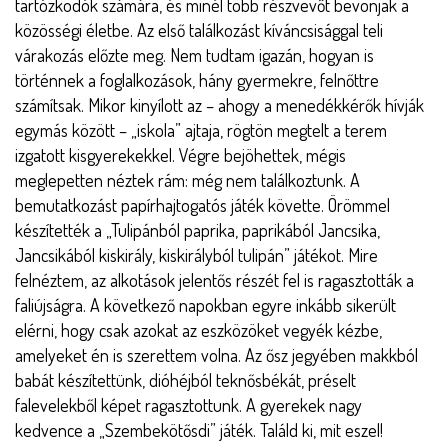
tartózkodók számára, és minél több részvevőt bevonjak a
közösségi életbe. Az első találkozást kíváncsisággal teli
várakozás előzte meg. Nem tudtam igazán, hogyan is
történnek a foglalkozások, hány gyermekre, felnőttre
számítsak. Mikor kinyílott az – ahogy a menedékkérők hívják
egymás között – „iskola” ajtaja, rögtön megtelt a terem
izgatott kisgyerekekkel. Végre bejöhettek, mégis
meglepetten néztek rám: még nem találkoztunk. A
bemutatkozást papírhajtogatós játék követte. Örömmel
készítették a „Tulipánból paprika, paprikából Jancsika,
Jancsikából kiskirály, kiskirályból tulipán” játékot. Mire
felnéztem, az alkotások jelentős részét fel is ragasztották a
faliújságra. A következő napokban egyre inkább sikerült
elérni, hogy csak azokat az eszközöket vegyék kézbe,
amelyeket én is szerettem volna. Az ősz jegyében makkból
babát készítettünk, dióhéjból teknősbékát, préselt
falevelekből képet ragasztottunk. A gyerekek nagy
kedvence a „Szembekötősdi” játék. Találd ki, mit eszel!