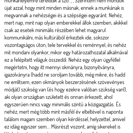
munkahelyemre terelődik a szó:
,
,
Szerintem nem mondok
újat azzal, hogy mint minden másnak, ennek a munkának is
megvannak a nehézségei és a szépségei egyaránt. Nehéz,
mert nap, mint nap olyan emberekkel állok szemben, akikkel
csak az esetek minimális részében lehet magyarul
kommunikálni, más kultúrából érkeztek ide, sokszor
viszontagságos úton, tele tervekkel és reménnyel, és nehéz
mit mondani olyankor, mikor egy határozathozatal alkalmával
ez a felépített világuk összedől. Nehéz egy olyan ügyféllel
megértetni, hogy itt mennyi okmányra, bizonyítványra,
igazolványra (hadd ne soroljam tovább, még mikre, és hadd
ne említsem, ezen okmányok beszerzésének szövevényes
módját) szükség van (és hogy ezekre valóban szükség van!),
aki olyan országban született és onnan érkezett, ahol
egyszerűen nincs vagy minimális szintű a közigazgatás. És
nehéz, mert még több mint másfél év elteltével is naponta
találom magam szemben olyan kérdéssel, helyzettel, amivel
ez idáig egyszer sem… Másrészt viszont, amíg sikereket is