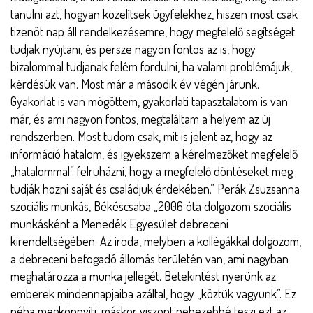
tanulni azt, hogyan közelítsek ügyfelekhez, hiszen most csak
tizenöt nap áll rendelkezésemre, hogy megfelelő segítséget
tudjak nyújtani, és persze nagyon fontos az is, hogy
bizalommal tudjanak felém fordulni, ha valami problémájuk,
kérdésük van. Most már a második év végén járunk.
Gyakorlat is van mögöttem, gyakorlati tapasztalatom is van
már, és ami nagyon fontos, megtaláltam a helyem az új
rendszerben. Most tudom csak, mit is jelent az, hogy az
információ hatalom, és igyekszem a kérelmezőket megfelelő
„hatalommal” felruházni, hogy a megfelelő döntéseket meg
tudják hozni saját és családjuk érdekében.” Perák Zsuzsanna
szociális munkás, Békéscsaba „2006 óta dolgozom szociális
munkásként a Menedék Egyesület debreceni
kirendeltségében. Az iroda, melyben a kollégákkal dolgozom,
a debreceni befogadó állomás területén van, ami nagyban
meghatározza a munka jellegét. Betekintést nyerünk az
emberek mindennapjaiba azáltal, hogy „köztük vagyunk”. Ez
néha megkönnyíti, máskor viszont nehezebbé teszi ezt az