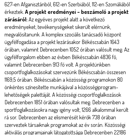
627-en Afganisztánból, 612-en Szerbiából, 112-en Szomáliából
érkeztek.
A projekt eredményei – beszámoló a projekt
zárásáról:
Az egyéves projekt alatt a következő
eredményeket, tevékenységeket sikerült elérnünk,
megvalósítanunk. A komplex szociális tanácsadó központ
ügyfélfogadása a projekt lezárásakor Békéscsabán 1643
órában, valamint Debrecenben 1052 órában valósult meg. Az
ügyfélforgalom ebben az évben Békéscsabán 4836 fő,
valamint Debrecenben 913 fő volt. A projektünkben
csoportfoglalkozásokat szervezünk Békéscsabán összesen
1169,5 órában. Békéscsabán a közösségi programokon 80
önkéntes színesítette munkájával a közösségiprogram-
lehetőségek palettáját. A közösségi csoportfoglalkozások
Debrecenben 1851 órában valósultak meg. Debrecenben a
sportfoglalkozásokra nagy igény volt, 1266 alkalommal került
rá sor. Debrecenben az elismerését kérők 738 órában
szerveztek társaiknak programokat az év során. Közösségi
aktiválás programjainak látogatottsága Debrecenben 22186